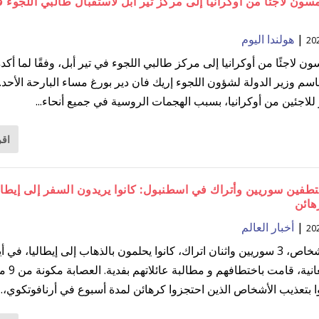
ن لاجئاً من أوكرانيا إلى مركز تير آبل لاستقبال طالبي اللجوء 
|
هولندا اليوم
لاجئًا من أوكرانيا إلى مركز طالبي اللجوء في تير أبل، وفقًا لما أكد
سم وزير الدولة لشؤون اللجوء إريك فان دير بورغ مساء البارحة الأحد. 
للاجئين من أوكرانيا، بسبب الهجمات الروسية في جميع أنحاء...
اقر
طفين سوريين وأتراك في اسطنبول: كانوا يريدون السفر إلى إيطال
هائن
|
أخبار العالم
سقط 5 أشخاص، 3 سوريين واثنان اتراك، كانوا يحلمون بالذهاب إلى إيطاليا، في 
عصابة أفغانية، قامت باختطافهم و مطال
ا بتعذيب الأشخاص الذين احتجزوا كرهائن لمدة أسبوع في أرنافوتكوي،...