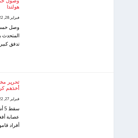
وصول خمسو
هولندا
فبراير 28, 2022
وصل خمسون 
المتحدث با
تدفق كبير 
تحرير مخت
أخذهم كر
فبراير 27, 2022
أفراد قامو