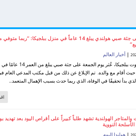
العثور على جثة صبي هولندي يبلغ 14 عاماً في منزل ببلجيكا: “ربما متوفي
ع”
|
أخبار العالم
في تورنهاوت ببلجيكا، عُثر يوم الجمعة على جثة صبي
حيث أقام مع والده. تم الإبلاغ عن ذلك من قبل مكتب المدعي العام ف
لذي بدأ تحقيقًا في الوفاة، الذي ربما حدث بسبب الإهمال المتعمد...
اقر
والمتاجر الهولندية تشهد طلباً كبيراً على أقراص اليود بعد تهديد بو
الأسلحة النووية
|
هولندا اليوم