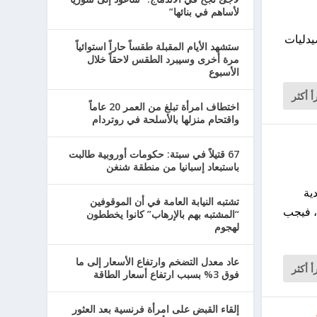
لأساهم في بنائها”
يدليات
ستشهد الأيام المقبلة طقساً حاراً استوائياً
مرة أخرى وسيبرد الطقس لاحقاً خلال
الأسبوع
أ أكثر
اختطاف امرأة تبلغ من العمر 20 عاماً
واقتحام منزلها بالأسلحة في روتردام
67 قتيلاً في سبتة: حكومات أوروبية طالبت
باستبعاد إسبانيا من منطقة شنغن
ية
تشتبه النيابة العامة في أن الموقوفين
ن، فيجب
“المشتبه بهم بالإرهاب” كانوا يخططون
لهجوم
عاد معدل التضخم وارتفاع الأسعار إلى ما
أ أكثر
فوق 3% بسبب ارتفاع أسعار الطاقة
إلقاء القبض على امرأة فرنسية بعد العثور