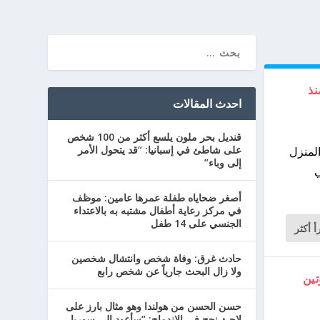
 منذ
احدث المقالات
قنديل بحر ملون يلسع أكثر من 100 شخص
على شاطئ في إسبانيا: “قد يتحول الأمر
 يبلغ من العمر 14 عامًا في المنزل
إلى وباء”
ي
أصغر ضحاياه طفلة عمرها عامين: موظف
في مركز رعاية أطفال مشتبه به بالاعتداء
الجنسي على 14 طفل
أ أكثر
حادث غرق: وفاة شخص وانتشال شخصين
ولا زال البحث جارياً عن شخص رابع
تين
حسن الحسن من هولندا وهو مثال بارز على
لاجئ نجح في الاندماج: “سأعود إلى سوريا