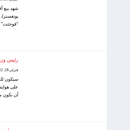
شهد بيع أق
يونغسترا،
“فوجئت” بك
رئيس وزرا
فبراير 28, 2022
سيكون للع
على هولندا
أن نكون مس