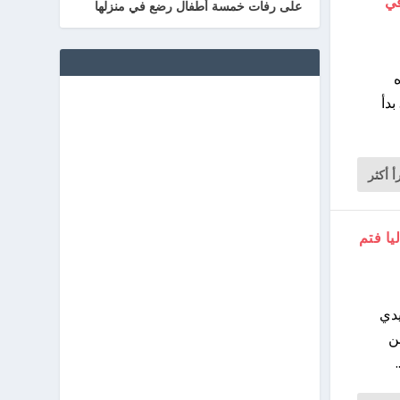
في
على رفات خمسة أطفال رضع في منزلها
ه
بدأ
أ أكثر
يا فتم
أيدي
بة عائلاتهم بفدية. العصابة مكونة من 9 من