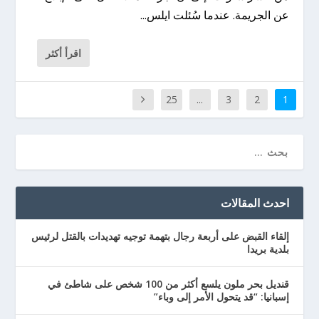
عن الجريمة. عندما سُئلت ايلس...
اقرأ أكثر
25
...
3
2
1
احدث المقالات
إلقاء القبض على أربعة رجال بتهمة توجيه تهديدات بالقتل لرئيس
بلدية بريدا
قنديل بحر ملون يلسع أكثر من 100 شخص على شاطئ في
إسبانيا: “قد يتحول الأمر إلى وباء”