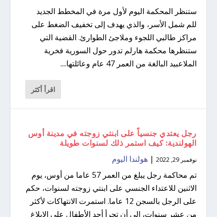
ستنظر المحكمة اليوم لأول مرة في المخطط الجديد
للم شمل الأسر، والذي يهدف إلى تخفيف الضغط على
مراكز طالبي اللجوء وملاجئ الطوارئ. القضية التي
ستنظرها محكمة هارلم تدور حول السورية فخرية
الملاعبيد البالغة من العمر 47 عام وعائلتها....
اقرأ أكثر
رجل يعتدي جنسياً على ابنتي زوجته في مدينة أوس
الهولندية: كيف استمر ذلك لسنوات طويلة
|
هولندا اليوم
نوفمبر 29, 2022
تم محاكمة رجل يبلغ من العمر 57 عاما من أوس، يوم
الاثنين للاعتداء الجنسي على ابنتي زوجته لسنوات، حكم
على الرجل بالسجن 12 عاما. استمرت الانتهاكات لأكثر
من عشر سنوات، إلى أن تجرأ أحد الأطفال على الإبلاغ