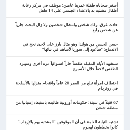
أصغر ضحاياه طفلة عمرها عامين: موظف في مركز رعاية
أطفال مشتبه به بالاعتداء الجنسي على 14 طفل
حادث غرق: وفاة شخص وانتشال شخصين ولا زال البحث جارياً
عن شخص رابع
حسن الحسن من هولندا وهو مثال بارز على لاجئ نجح في
الاندماج: “سأعود إلى سوريا لأساهم في بنائها”
ستشهد الأيام المقبلة طقساً حاراً استوائياً مرة أخرى وسيبرد
الطقس لاحقاً خلال الأسبوع
اختطاف امرأة تبلغ من العمر 20 عاماً واقتحام منزلها بالأسلحة
في روتردام
67 قتيلاً في سبتة: حكومات أوروبية طالبت باستبعاد إسبانيا من
منطقة شنغن
تشتبه النيابة العامة في أن الموقوفين “المشتبه بهم بالإرهاب”
كانوا يخططون لهجوم