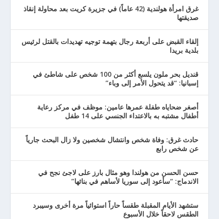
غرق امرأة هولندية (42 عاماً) في جزيرة كريت بعد محاولة إنقاذ
صديقتها
إلقاء القبض على أربعة رجال بتهمة توجيه تهديدات بالقتل لرئيس
بلدية بريدا
قنديل بحر ملون يلسع أكثر من 100 شخص على شاطئ في
إسبانيا: “قد يتحول الأمر إلى وباء”
أصغر ضحاياه طفلة عمرها عامين: موظف في مركز رعاية
أطفال مشتبه به بالاعتداء الجنسي على 14 طفل
حادث غرق: وفاة شخص وانتشال شخصين ولا زال البحث جارياً
عن شخص رابع
حسن الحسن من هولندا وهو مثال بارز على لاجئ نجح في
الاندماج: “سأعود إلى سوريا لأساهم في بنائها”
ستشهد الأيام المقبلة طقساً حاراً استوائياً مرة أخرى وسيبرد
الطقس لاحقاً خلال الأسبوع