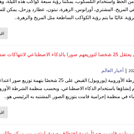
 من الحظ واستخدام التلسكوب، يمكننا رؤية سبعة كواكب هذه الليلة، وه
ي المريخ، المشتري، أورانوس، الزهرة، نبتون، عطارد وزحل، يمكن ل
رؤية. غالبًا ما يتم رؤية الكواكب الساطعة مثل المريخ والزهرة...
اقر
اليوروبول يعتقل 25 شخصا لتوزيعهم صورا بالذكاء الاصطناعي لانتهاكات ضد
|
أخبار العالم
ألقت الشرطة الأوروبية (يوروبول) القبض على 25 شخصًا بتهمة توزيع صور
م إنشاؤها باستخدام الذكاء الاصطناعي، وبحسب منظمة الشرطة الأوروب
ء في منظمة إجرامية قامت بتوزيع الصور. المشتبه به الرئيسي هو...
اقر
 وإبنه قادمين حديثاَ بتهمة اختطاف صديق ابنتهم من مركز طالبي