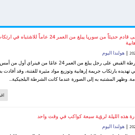
القبض على قادم حديثاً من سوريا يبلغ من العمر 24 عاماً للاشتباه في ار
ابية
|
هولندا اليوم
ألقت الشرطة القبض على رجل يبلغ من العمر 24 عامًا من فينراي أول من أمس
ي تهديده بارتكاب جريمة إرهابية وتوزيع مواد مثيرة للفتنة، وقد أفادت ب
عامة. وظهر المشتبه به إلى الصورة عندما كانت الشرطة البلجيكية...
اقر
ة هذه الليلة لرؤية سبعة كواكب في وقت واحد
|
هولندا اليوم