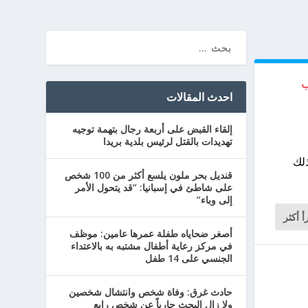
تكاب
احدث المقالات
إلقاء القبض على أربعة رجال بتهمة توجيه
تهديدات بالقتل لرئيس بلدية بريدا
ذلك
قنديل بحر ملون يلسع أكثر من 100 شخص
على شاطئ في إسبانيا: “قد يتحول الأمر
إلى وباء”
أ أكثر
أصغر ضحاياه طفلة عمرها عامين: موظف
في مركز رعاية أطفال مشتبه به بالاعتداء
الجنسي على 14 طفل
حادث غرق: وفاة شخص وانتشال شخصين
ولا زال البحث جارياً عن شخص رابع