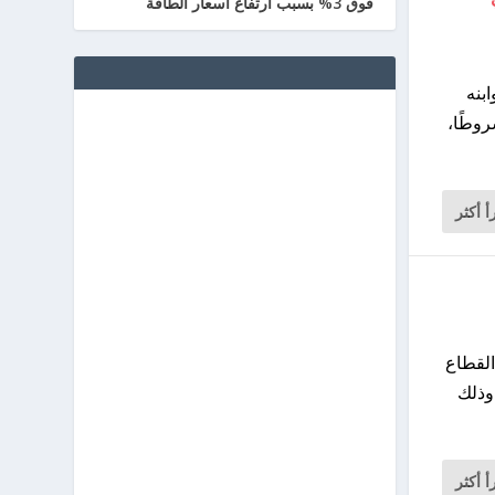
فوق 3% بسبب ارتفاع أسعار الطاقة
 من إكسلو وابنه
دة 270 يومًا، منها 195 يومًا مشروطًا،
أ أكثر
القطاع
 وذلك
أ أكثر