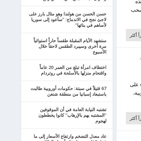
ذه
لسحب
حسن الحسن من هولندا وهو مثال بارز على
لاجئ نجح في الاندماج: “سأعود إلى سوريا
لأساهم في بنائها”
أ أكثر
ستشهد الأيام المقبلة طقساً حاراً استوائياً
مرة أخرى وسيبرد الطقس لاحقاً خلال
الأسبوع
اختطاف امرأة تبلغ من العمر 20 عاماً
واقتحام منزلها بالأسلحة في روتردام
 اعتداء على
67 قتيلاً في سبتة: حكومات أوروبية طالبت
ية،
باستبعاد إسبانيا من منطقة شنغن
تشتبه النيابة العامة في أن الموقوفين
“المشتبه بهم بالإرهاب” كانوا يخططون
أ أكثر
لهجوم
عاد معدل التضخم وارتفاع الأسعار إلى ما