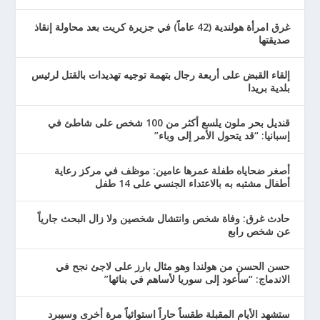
غرق امرأة هولندية (42 عاماً) في جزيرة كريت بعد محاولة إنقاذ
صديقتها
إلقاء القبض على أربعة رجال بتهمة توجيه تهديدات بالقتل لرئيس
بلدية بريدا
قنديل بحر ملون يلسع أكثر من 100 شخص على شاطئ في
إسبانيا: “قد يتحول الأمر إلى وباء”
أصغر ضحاياه طفلة عمرها عامين: موظف في مركز رعاية
أطفال مشتبه به بالاعتداء الجنسي على 14 طفل
حادث غرق: وفاة شخص وانتشال شخصين ولا زال البحث جارياً
عن شخص رابع
حسن الحسن من هولندا وهو مثال بارز على لاجئ نجح في
الاندماج: “سأعود إلى سوريا لأساهم في بنائها”
ستشهد الأيام المقبلة طقساً حاراً استوائياً مرة أخرى وسيبرد