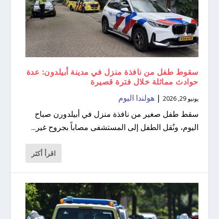
سقوط طفل من نافذة منزل في مدينة أبيلدون: عدة
حوادث مماثلة خلال فترة قصيرة
|
هولندا اليوم
يونيو 29, 2026
سقط طفل صغير من نافذة منزل في أبيلدورن صباح
اليوم، ونُقل الطفل إلى المستشفى مصاباً بجروح غير...
اقرأ أكثر