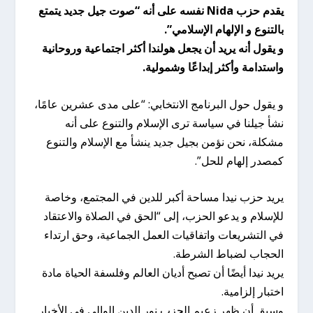
يقدم حزب Nida نفسه على أنه “صوت جيل جديد يتمتع
بالتنوع و الإلهام الإسلامي”.
و يقول أنه يريد أن يجعل هولندا أكثر اجتماعية وروحانية
واستدامة وأكثر إبداعًا وشمولية.
و يقول حول البرنامج الانتخابي: “على مدى عشرين عامًا،
نشأ جيلنا في سياسة ترى الإسلام والتنوع على أنه
مشكلة، نحن نؤمن بجيل جديد ينشأ مع الإسلام والتنوع
كمصدر إلهام للحل”.
يريد حزب نيدا مساحة أكبر للدين في المجتمع، وخاصة
للإسلام و يدعو الحزب، إلى “الحق في الصلاة والاعتقاد
في التشريعات واتفاقيات العمل الجماعية، وحق ارتداء
الحجاب لضباط الشرطة.
يريد نيدا أيضًا أن تصبح أديان العالم وفلسفة الحياة مادة
اختبار إلزامية.
وسبق أن ظهر زعيم الحزب نور الدين الوالي في الأخبار