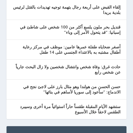
إلقاء القبض على أربعة رجال بتهمة توجيه تهديدات بالقتل لرئيس
بلدية بريدا
قنديل بحر ملون يلسع أكثر من 100 شخص على شاطئ في
إسبانيا: “قد يتحول الأمر إلى وباء”
أصغر ضحاياه طفلة عمرها عامين: موظف في مركز رعاية
أطفال مشتبه به بالاعتداء الجنسي على 14 طفل
حادث غرق: وفاة شخص وانتشال شخصين ولا زال البحث جارياً
عن شخص رابع
حسن الحسن من هولندا وهو مثال بارز على لاجئ نجح في
الاندماج: “سأعود إلى سوريا لأساهم في بنائها”
ستشهد الأيام المقبلة طقساً حاراً استوائياً مرة أخرى وسيبرد
الطقس لاحقاً خلال الأسبوع