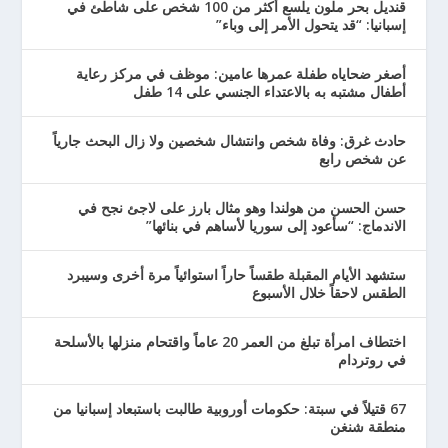
قنديل بحر ملون يلسع أكثر من 100 شخص على شاطئ في
إسبانيا: “قد يتحول الأمر إلى وباء”
أصغر ضحاياه طفلة عمرها عامين: موظف في مركز رعاية
أطفال مشتبه به بالاعتداء الجنسي على 14 طفل
حادث غرق: وفاة شخص وانتشال شخصين ولا زال البحث جارياً
عن شخص رابع
حسن الحسن من هولندا وهو مثال بارز على لاجئ نجح في
الاندماج: “سأعود إلى سوريا لأساهم في بنائها”
ستشهد الأيام المقبلة طقساً حاراً استوائياً مرة أخرى وسيبرد
الطقس لاحقاً خلال الأسبوع
اختطاف امرأة تبلغ من العمر 20 عاماً واقتحام منزلها بالأسلحة
في روتردام
67 قتيلاً في سبتة: حكومات أوروبية طالبت باستبعاد إسبانيا من
منطقة شنغن