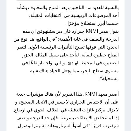
بالنسبة للعديد من الناخبين، يعد المناخ والمخاوف بشأنه
أحد الموضوعات الرئيسية في الانتخابات المقبلة،
حسبما أبرز استطلاع مؤخرًا .
يقول مدير KNMI جيرارد فان دير ستينهوفن أن هذه
الدرجة والنصف في غاية الأهمية: “في الواقع، هذا نوع من
الحدود التي فوقها تصبح التأثيرات الرئيسية الأولى لتغير
المناخ خطيرة للغاية، لنأخذ على سبيل المثال، الجزر
الصغيرة في المحيط الهادئ، والتي تواجه ارتفاعًا في
مستوى سطح البحر، مما يجعل الحياة هناك شبه
مستحيلة”.
أصدر معهد KNMI، هذا التقرير لأن هناك مؤشرات جدية
على أن الاحتباس الحراري لا يسير في الاتجاه الصحيح، و
لا يزال تركيز غازات الدفيئة في الغلاف الجوي في ارتفاع.
إذا لم تنخفض الانبعاثات بسرعة، فإن حد الدرجة ونصف
سيقترب قريبًا: “في أسوأ السيناريوهات، سيتم الوصول