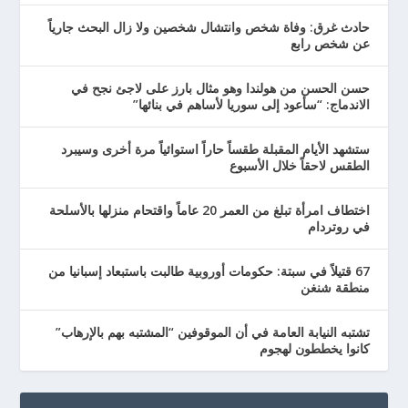
حادث غرق: وفاة شخص وانتشال شخصين ولا زال البحث جارياً
عن شخص رابع
حسن الحسن من هولندا وهو مثال بارز على لاجئ نجح في
الاندماج: “سأعود إلى سوريا لأساهم في بنائها”
ستشهد الأيام المقبلة طقساً حاراً استوائياً مرة أخرى وسيبرد
الطقس لاحقاً خلال الأسبوع
اختطاف امرأة تبلغ من العمر 20 عاماً واقتحام منزلها بالأسلحة
في روتردام
67 قتيلاً في سبتة: حكومات أوروبية طالبت باستبعاد إسبانيا من
منطقة شنغن
تشتبه النيابة العامة في أن الموقوفين “المشتبه بهم بالإرهاب”
كانوا يخططون لهجوم