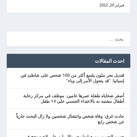
فبراير 20, 2022
احدث المقالات
قنديل بحر ملون يلسع أكثر من 100 شخص على شاطئ في
إسبانيا: “قد يتحول الأمر إلى وباء”
أصغر ضحاياه طفلة عمرها عامين: موظف في مركز رعاية
أطفال مشتبه به بالاعتداء الجنسي على 14 طفل
حادث غرق: وفاة شخص وانتشال شخصين ولا زال البحث جارياً
عن شخص رابع
حسن الحسن من هولندا وهو مثال بارز على لاجئ نجح في