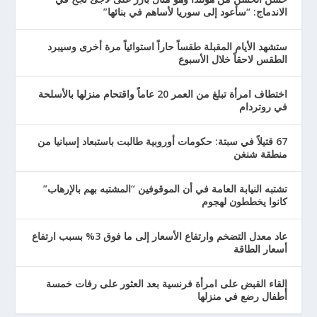
الاندماج: “سأعود إلى سوريا لأساهم في بنائها”
ستشهد الأيام المقبلة طقساً حاراً استوائياً مرة أخرى وسيبرد
الطقس لاحقاً خلال الأسبوع
اختطاف امرأة تبلغ من العمر 20 عاماً واقتحام منزلها بالأسلحة
في روتردام
67 قتيلاً في سبتة: حكومات أوروبية طالبت باستبعاد إسبانيا من
منطقة شنغن
تشتبه النيابة العامة في أن الموقوفين “المشتبه بهم بالإرهاب”
كانوا يخططون لهجوم
عاد معدل التضخم وارتفاع الأسعار إلى ما فوق 3% بسبب ارتفاع
أسعار الطاقة
إلقاء القبض على امرأة فرنسية بعد العثور على رفات خمسة
أطفال رضع في منزلها