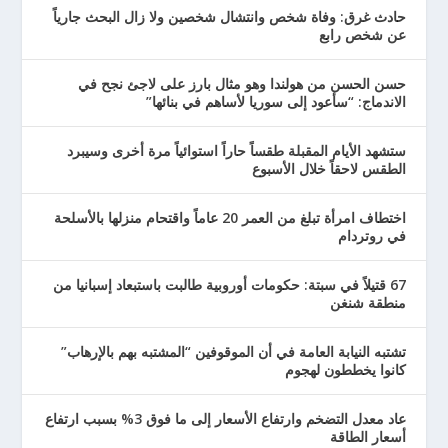
حادث غرق: وفاة شخص وانتشال شخصين ولا زال البحث جارياً
عن شخص رابع
حسن الحسن من هولندا وهو مثال بارز على لاجئ نجح في
الاندماج: “سأعود إلى سوريا لأساهم في بنائها”
ستشهد الأيام المقبلة طقساً حاراً استوائياً مرة أخرى وسيبرد
الطقس لاحقاً خلال الأسبوع
اختطاف امرأة تبلغ من العمر 20 عاماً واقتحام منزلها بالأسلحة
في روتردام
67 قتيلاً في سبتة: حكومات أوروبية طالبت باستبعاد إسبانيا من
منطقة شنغن
تشتبه النيابة العامة في أن الموقوفين “المشتبه بهم بالإرهاب”
كانوا يخططون لهجوم
عاد معدل التضخم وارتفاع الأسعار إلى ما فوق 3% بسبب ارتفاع
أسعار الطاقة