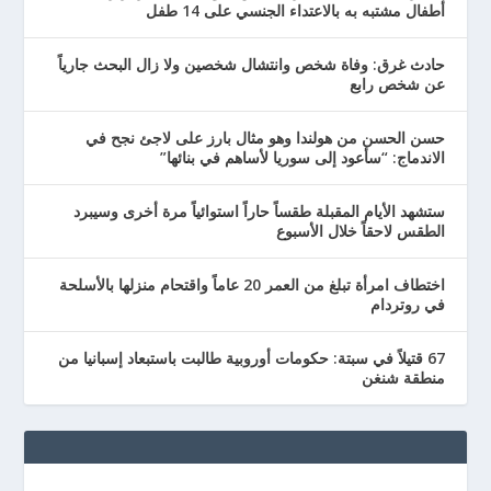
أطفال مشتبه به بالاعتداء الجنسي على 14 طفل
حادث غرق: وفاة شخص وانتشال شخصين ولا زال البحث جارياً
عن شخص رابع
حسن الحسن من هولندا وهو مثال بارز على لاجئ نجح في
الاندماج: “سأعود إلى سوريا لأساهم في بنائها”
ستشهد الأيام المقبلة طقساً حاراً استوائياً مرة أخرى وسيبرد
الطقس لاحقاً خلال الأسبوع
اختطاف امرأة تبلغ من العمر 20 عاماً واقتحام منزلها بالأسلحة
في روتردام
67 قتيلاً في سبتة: حكومات أوروبية طالبت باستبعاد إسبانيا من
منطقة شنغن