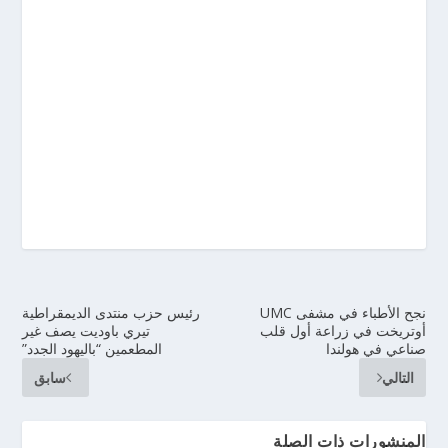
نجح الأطباء في مشفى UMC
رئيس حزب منتدى الديمقراطية
أوتريخت في زراعة أول قلب
تيري باوديت يصف غير
صناعي في هولندا
المطعمين “باليهود الجدد”
التالي
سابق
المنشورات ذات الصلة