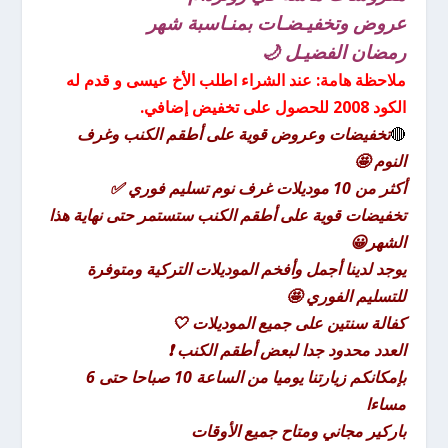
عروض وتخفيـضـات بمنـاسبة شهر
رمضان الفضيـل 🌙
ملاحظة هامة: عند الشراء اطلب الأخ عيسى و قدم له
الكود 2008 للحصول على تخفيض إضافي.
🔴
تخفيضات وعروض قوية على أطقم الكنب وغرف
النوم 🤩
أكثر من 10 موديلات غرف نوم تسليم فوري ✅
تخفيضات قوية على أطقم الكنب ستستمر حتى نهاية هذا
الشهر😀
يوجد لدينا أجمل وأفخم الموديلات التركية ومتوفرة
للتسليم الفوري 🤩
كفالة سنتين على جميع الموديلات 🤍
العدد محدود جدا لبعض أطقم الكنب ❗
بإمكانكم زيارتنا يوميا من الساعة 10 صباحا حتى 6
مساءا
باركير مجاني ومتاح جميع الأوقات