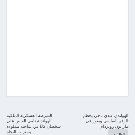
الهولندي عبدي ناجي يحطم
الشرطة العسكرية الملكية
الرقم القياسي ويفوز في
الهولندية تلقي القبض على
ماراثون روتردام
شخصان كانا في شاحنة مملوءة
بسترات النجاة
التالي