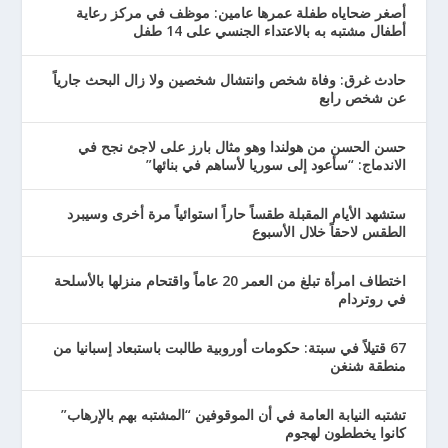
أصغر ضحاياه طفلة عمرها عامين: موظف في مركز رعاية
أطفال مشتبه به بالاعتداء الجنسي على 14 طفل
حادث غرق: وفاة شخص وانتشال شخصين ولا زال البحث جارياً
عن شخص رابع
حسن الحسن من هولندا وهو مثال بارز على لاجئ نجح في
الاندماج: “سأعود إلى سوريا لأساهم في بنائها”
ستشهد الأيام المقبلة طقساً حاراً استوائياً مرة أخرى وسيبرد
الطقس لاحقاً خلال الأسبوع
اختطاف امرأة تبلغ من العمر 20 عاماً واقتحام منزلها بالأسلحة
في روتردام
67 قتيلاً في سبتة: حكومات أوروبية طالبت باستبعاد إسبانيا من
منطقة شنغن
تشتبه النيابة العامة في أن الموقوفين “المشتبه بهم بالإرهاب”
كانوا يخططون لهجوم