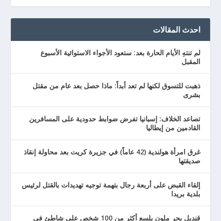
احدث المقالات
لم تنتهِ الأيام الحارة بعد: ستعود الأجواء الاستوائية الأسبوع
المقبل
ذهبت للتسوق لكنها لم تعد أبداً: ماذا حصل بعد عام من مقتل
بشرى
تصاعد الخلاف: إسبانيا تفرض ضوابط حدودية على المسافرين
القادمين من إيطاليا
غرق امرأة هولندية (42 عاماً) في جزيرة كريت بعد محاولة إنقاذ
صديقتها
إلقاء القبض على أربعة رجال بتهمة توجيه تهديدات بالقتل لرئيس
بلدية بريدا
قنديل بحر ملون يلسع أكثر من 100 شخص على شاطئ في