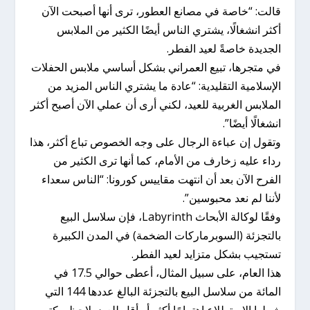
قالت: “خاصة في مصانع العطور، ترى أنها أصبحت الآن
أكثر انشغالًا، يشتري الناس أيضًا الكثير من الملابس
الجديدة خاصةً لعيد الفطر.
في متجرها، تبيع العمراني بشكل أساسي ملابس الحفلات
الإسلامية التقليدية: “عادة ما يشتري الناس المزيد من
الملابس الغربية للعيد، لكني أرى أن عملي الآن أصبح أكثر
انشغالًا أيضًا”.
وتقول إن عباءة الرجال على وجه الخصوص تباع أكثر، هذا
رداء عليه زخارف من الأمام، كما أنها ترى الكثير من
الفرح الآن بعد أن انتهت مقاييس كورونا: “الناس سعداء
لأننا لم نعد محبوسين”.
وفقًا لوكالة الأبحاث Labyrinth، فإن سلاسل البيع
بالتجزئة (السوبرماركات الضخمة) في المدن الكبيرة
تستجيب بشكل متزايد لعيد الفطر.
هذا العام، على سبيل المثال، أعطى حوالي 17.5 في
المائة من سلاسل البيع بالتجزئة البالغ عددها 144 التي
شملها الاستطلاع اهتمامًا أكثر أو أقل للعيد، لاحظ مكتب