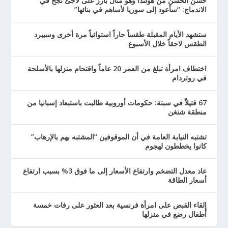
حسن الحسن من هولندا وهو مثال بارز على لاجئ نجح في
الاندماج: “سأعود إلى سوريا لأساهم في بنائها”
ستشهد الأيام المقبلة طقساً حاراً استوائياً مرة أخرى وسيبرد
الطقس لاحقاً خلال الأسبوع
اختطاف امرأة تبلغ من العمر 20 عاماً واقتحام منزلها بالأسلحة
في روتردام
67 قتيلاً في سبتة: حكومات أوروبية طالبت باستبعاد إسبانيا من
منطقة شنغن
تشتبه النيابة العامة في أن الموقوفين “المشتبه بهم بالإرهاب”
كانوا يخططون لهجوم
عاد معدل التضخم وارتفاع الأسعار إلى ما فوق 3% بسبب ارتفاع
أسعار الطاقة
إلقاء القبض على امرأة فرنسية بعد العثور على رفات خمسة
أطفال رضع في منزلها