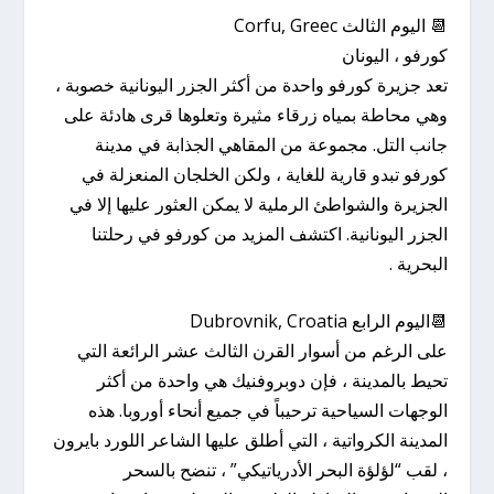
📆 اليوم الثالث Corfu, Greec
كورفو ، اليونان
تعد جزيرة كورفو واحدة من أكثر الجزر اليونانية خصوبة ،
وهي محاطة بمياه زرقاء مثيرة وتعلوها قرى هادئة على
جانب التل. مجموعة من المقاهي الجذابة في مدينة
كورفو تبدو قارية للغاية ، ولكن الخلجان المنعزلة في
الجزيرة والشواطئ الرملية لا يمكن العثور عليها إلا في
الجزر اليونانية. اكتشف المزيد من كورفو في رحلتنا
البحرية .
📆اليوم الرابع Dubrovnik, Croatia
على الرغم من أسوار القرن الثالث عشر الرائعة التي
تحيط بالمدينة ، فإن دوبروفنيك هي واحدة من أكثر
الوجهات السياحية ترحيباً في جميع أنحاء أوروبا. هذه
المدينة الكرواتية ، التي أطلق عليها الشاعر اللورد بايرون
، لقب “لؤلؤة البحر الأدرياتيكي” ، تنضح بالسحر