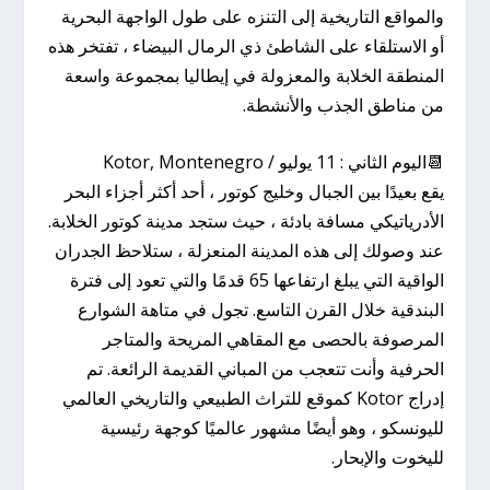
والمواقع التاريخية إلى التنزه على طول الواجهة البحرية
أو الاستلقاء على الشاطئ ذي الرمال البيضاء ، تفتخر هذه
المنطقة الخلابة والمعزولة في إيطاليا بمجموعة واسعة
من مناطق الجذب والأنشطة.
📆اليوم الثاني : 11 يوليو / Kotor, Montenegro
يقع بعيدًا بين الجبال وخليج كوتور ، أحد أكثر أجزاء البحر
الأدرياتيكي مسافة بادئة ، حيث ستجد مدينة كوتور الخلابة.
عند وصولك إلى هذه المدينة المنعزلة ، ستلاحظ الجدران
الواقية التي يبلغ ارتفاعها 65 قدمًا والتي تعود إلى فترة
البندقية خلال القرن التاسع. تجول في متاهة الشوارع
المرصوفة بالحصى مع المقاهي المريحة والمتاجر
الحرفية وأنت تتعجب من المباني القديمة الرائعة. تم
إدراج Kotor كموقع للتراث الطبيعي والتاريخي العالمي
لليونسكو ، وهو أيضًا مشهور عالميًا كوجهة رئيسية
لليخوت والإبحار.