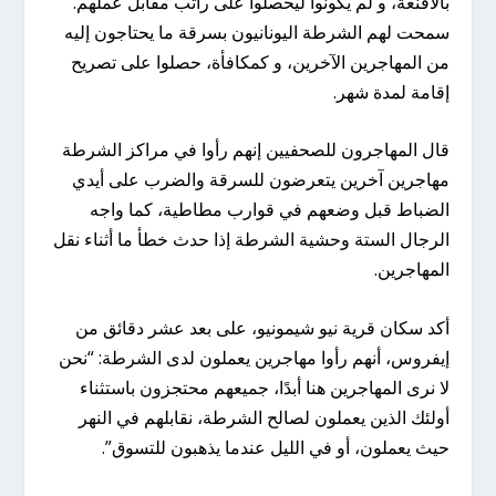
بالأقنعة، و لم يكونوا ليحصلوا على راتب مقابل عملهم.
سمحت لهم الشرطة اليونانيون بسرقة ما يحتاجون إليه
من المهاجرين الآخرين، و كمكافأة، حصلوا على تصريح
إقامة لمدة شهر.
قال المهاجرون للصحفيين إنهم رأوا في مراكز الشرطة
مهاجرين آخرين يتعرضون للسرقة والضرب على أيدي
الضباط قبل وضعهم في قوارب مطاطية، كما واجه
الرجال الستة وحشية الشرطة إذا حدث خطأ ما أثناء نقل
المهاجرين.
أكد سكان قرية نيو شيمونيو، على بعد عشر دقائق من
إيفروس، أنهم رأوا مهاجرين يعملون لدى الشرطة: “نحن
لا نرى المهاجرين هنا أبدًا، جميعهم محتجزون باستثناء
أولئك الذين يعملون لصالح الشرطة، نقابلهم في النهر
حيث يعملون، أو في الليل عندما يذهبون للتسوق”.