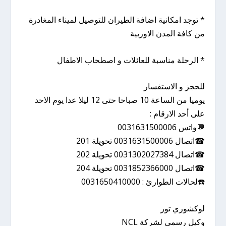
* توجد امكانية اضافة الطيران للتوصيل لميناء المغادرة
من كافة المدن الاوربية
* الرحلة مناسبة للعائلات و اصطحاب الاطفال
للحجز و الاستفسار
يوميا من الساعة 10 صباحا حتى 12 ليلا عدا يوم الاحد
على أحد الارقام :
💬واتس 0031631500006
☎اتصال 0031631500006 تحويلة 201
☎اتصال 0031302027384 تحويلة 202
☎اتصال 0031852366000 تحويلة 204
☎️لحالات الطوارئ : 0031650410000
لوكشوري تور
وكيل رسمي لشركة NCL