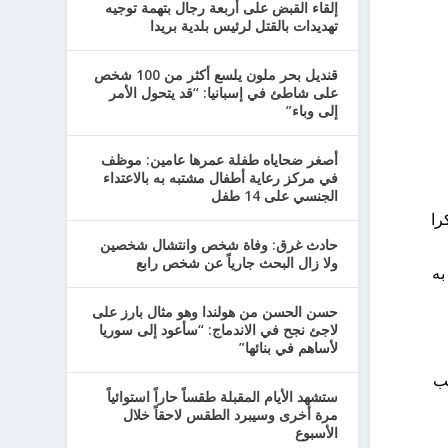
إلقاء القبض على أربعة رجال بتهمة توجيه
تهديدات بالقتل لرئيس بلدية بريدا
قنديل بحر ملون يلسع أكثر من 100 شخص
على شاطئ في إسبانيا: “قد يتحول الأمر
إلى وباء”
أصغر ضحاياه طفلة عمرها عامين: موظف
في مركز رعاية أطفال مشتبه به بالاعتداء
الجنسي على 14 طفل
را
حادث غرق: وفاة شخص وانتشال شخصين
ولا زال البحث جارياً عن شخص رابع
به
حسن الحسن من هولندا وهو مثال بارز على
لاجئ نجح في الاندماج: “سأعود إلى سوريا
لأساهم في بنائها”
تراقب
ستشهد الأيام المقبلة طقساً حاراً استوائياً
مرة أخرى وسيبرد الطقس لاحقاً خلال
الأسبوع