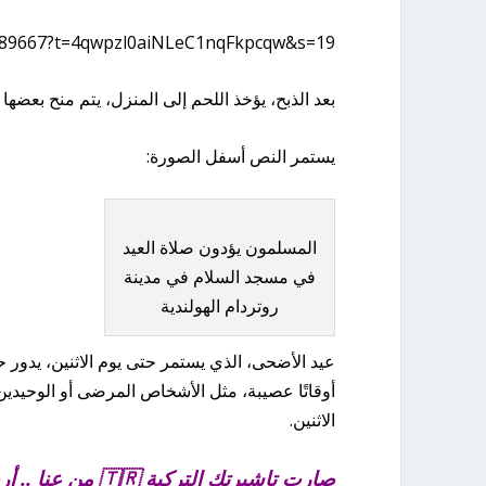
2689667?t=4qwpzl0aiNLeC1nqFkpcqw&s=19
بعد الذبح، يؤخذ اللحم إلى المنزل، يتم منح بعضها
يستمر النص أسفل الصورة:
المسلمون يؤدون صلاة العيد
في مسجد السلام في مدينة
روتردام الهولندية
عيد الأضحى، الذي يستمر حتى يوم الاثنين، يدور
أوقاتًا عصيبة، مثل الأشخاص المرضى أو الوحيدين. ي
الاثنين.
صارت تاشيرتك التركية 🇹🇷 من عنا .. أرخص – أسرع – أضمن !! 🤩