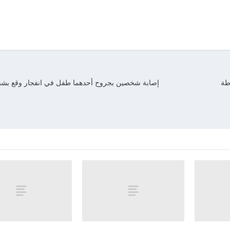
الشرطة
إصابة شخصين بجروح أحدهما طفل في انفجار وقع بشقة