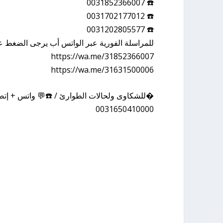
☎️ 0031852366007
☎️ 0031702177012
☎️ 0031202805577
للمراسلة الفورية عبر الواتس أب يرجى الضغط عل
https://wa.me/31852366007
https://wa.me/31631500006
�للشكاوى ولحالات الطوارئ / ☎️💬 واتس + إتصا
0031650410000