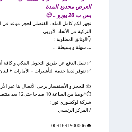
العرض محدود المدة
بس ب 20 يورو .. 😉
نجهز لكم كامل الملف القنصلي لحجز موعد في الق
التركية في الأتحاد الأوربي
👇الوثائق المطلوبة :
…. سهلة و بسيطة …
✅ تقبل الدفع عن طريق التحويل البنكي و كافة أنوا
✅ تتوفر لدينا خدمة التأشيرات – الأمارات + لبنا
✍️ للحجز و الأستفسار يرجى الأتصال بنا عبر الأرقام
⏱*يوميا من الساعة 10 صباحا حتى12 بعد منتصف اليل*عدا يوم الأحد
شركة لوكشوري تور :
/ المركز الرئيسي
☎️ 0031631500006