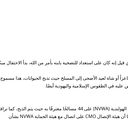
 قيل إنه كان على استعداد للتضحية بابنه بأمر من الله، بدأ الاحتفال مبك
ماعزاً أو شاة لعيد الأضحى إلى المسلخ حيث تذبح الحيوانات، هذا مسموح 
يه في الطقوس الإسلامية واليهودية أيضًا.
تشرف هيئة سلامة الأغذية والمنتجات الاستهلاكية الهولندية (NVWA) على 44 مسالخًا معترفًا به حيث يتم الذبح، كما 
السلطة والشرطة أي أنشطة ذبح غير قانونية، كما أن هيئة الإتصال CMO على اتصال مع هيئة الحماية NVWA بشأن