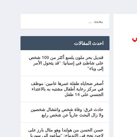
ي
احدث المقالات
قنديل بحر ملون يلسع أكثر من 100 شخص
على شاطئ في إسبانيا: “قد يتحول الأمر
إلى وباء”
أصغر ضحاياه طفلة عمرها عامين: موظف
في مركز رعاية أطفال مشتبه به بالاعتداء
الجنسي على 14 طفل
حادث غرق: وفاة شخص وانتشال شخصين
ولا زال البحث جارياً عن شخص رابع
حسن الحسن من هولندا وهو مثال بارز على
لاجئ نجح في الاندماج: “سأعود إلى سوريا