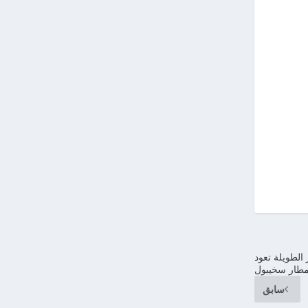
 الطويلة تعود
مطار سخيبول
سابق