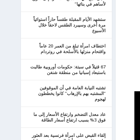
لأساهم في بنائها”
ستشهد الأيام المقبلة طقساً حاراً استوائياً
مرة أخرى وسيبرد الطقس لاحقاً خلال
الأسبوع
اختطاف امرأة تبلغ من العمر 20 عاماً
واقتحام منزلها بالأسلحة في روتردام
67 قتيلاً في سبتة: حكومات أوروبية طالبت
باستبعاد إسبانيا من منطقة شنغن
تشتبه النيابة العامة في أن الموقوفين
“المشتبه بهم بالإرهاب” كانوا يخططون
لهجوم
عاد معدل التضخم وارتفاع الأسعار إلى ما
فوق 3% بسبب ارتفاع أسعار الطاقة
إلقاء القبض على امرأة فرنسية بعد العثور