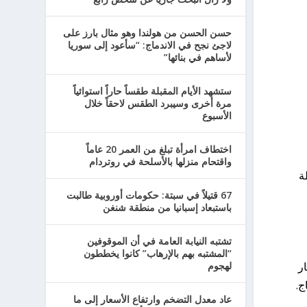
حسن الحسن من هولندا وهو مثال بارز على
لاجئ نجح في الاندماج: “سأعود إلى سوريا
لأساهم في بنائها”
ستشهد الأيام المقبلة طقساً حاراً استوائياً
مرة أخرى وسيبرد الطقس لاحقاً خلال
الأسبوع
اختطاف امرأة تبلغ من العمر 20 عاماً
واقتحام منزلها بالأسلحة في روتردام
ة
67 قتيلاً في سبتة: حكومات أوروبية طالبت
باستبعاد إسبانيا من منطقة شنغن
تشتبه النيابة العامة في أن الموقوفين
“المشتبه بهم بالإرهاب” كانوا يخططون
لهجوم
ر
عاد معدل التضخم وارتفاع الأسعار إلى ما