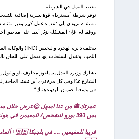
ضغط العمل في الشرطة
توفر شرطة أمستردام قوة بشرية إضافية للتسجيل و
مستدام ويؤدي إلى “عبء عمل كبير وغير متناسب
ووفقا له، فإن المشكلة تؤثر أيضا على مناطق أخ
اللجوء. وتقول السلطات إنها تعمل على اللحاق 
تشارك وزيرة العدل يسيلغوز مخاوف باو ويقول إنه
الشارع غدًا وفي كل مرة نرى أين تشتد الحاجة إلى
في وسعنا لضمان الهدوء هناك”.
عمرتك🕋 من عنا اسهل 😉عرض خلال سب
بس 390 يورو للشخص/ للمقيمن في هولندا 🇳🇱