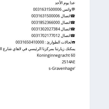
عدا يوم الأحد
💬واتس 0031631500006
☎اتصال 0031631500006
☎اتصال 0031852366000
☎اتصال 0031302027384
☎اتصال 0031702177012
☎️لحالات الطوارئ : 0031650410000
يمكنك زيارتنا بمركزنا الرئيسي في لاهاي شارع ا
Koninginnegracht 60
2514AE
‘s-Gravenhage