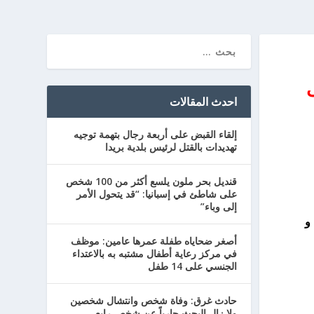
احدث المقالات
إلقاء القبض على أربعة رجال بتهمة توجيه
تهديدات بالقتل لرئيس بلدية بريدا
قنديل بحر ملون يلسع أكثر من 100 شخص
على شاطئ في إسبانيا: “قد يتحول الأمر
إلى وباء”
و
أصغر ضحاياه طفلة عمرها عامين: موظف
في مركز رعاية أطفال مشتبه به بالاعتداء
الجنسي على 14 طفل
حادث غرق: وفاة شخص وانتشال شخصين
ولا زال البحث جارياً عن شخص رابع