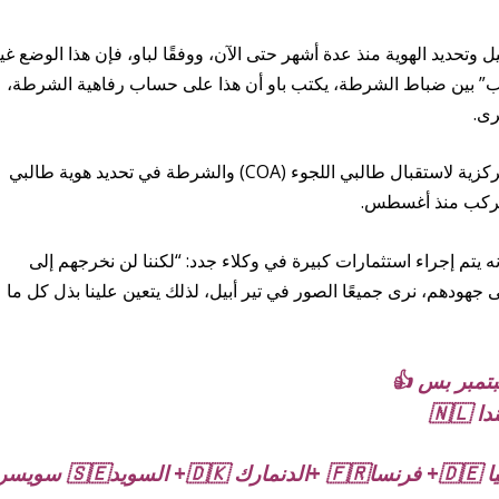
تحديد الهوية منذ عدة أشهر حتى الآن، ووفقًا لباو، فإن هذا الوضع غي
” بين ضباط الشرطة، يكتب باو أن هذا على حساب رفاهية الشرطة،
رى.
تتخلف دائرة الهجرة والتجنس (IND) والوكالة المركزية لاستقبال طالبي اللجوء (COA) والشرطة في تحديد هوية طالبي
بالركب منذ أغسطس.
 يتم إجراء استثمارات كبيرة في وكلاء جدد: “لكننا لن نخرجهم إلى
 جهودهم، نرى جميعًا الصور في تير أبيل، لذلك يتعين علينا بذل كل ما
تمبر بس 👍
قريبا للمقيمين …. في بلجيكا 🇧🇪+ ألمانيا 🇩🇪+ فرنسا🇫🇷 +الدنمارك 🇩🇰+ السويد