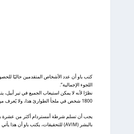
كتب باو أن عدد الأشخاص المتقدمين حاليًا للحصو
اللجوء الإجمالية”.
نظرًا لأنه لا يمكن استيعاب الجميع في تير أبيل، 
1800 شخص في ملجأ الطوارئ هذا، ولا يُعرف من هم.
يجب أن تسلم شرطة أمستردام أكثر من عشرة بالما
بالبشر (AVIM) للتحقيقات، يكتب باو أن هذا يأتي على حساب معالجة الاتجار بالبشر والمهاجرين الذين يتسببون في الإزعاج.