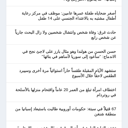
أصغر ضحاياه طفلة عمرها عامين: موظف في مركز رعاية
أطفال مشتبه به بالاعتداء الجنسي على 14 طفل
حادث غرق: وفاة شخص وانتشال شخصين ولا زال البحث جارياً
عن شخص رابع
حسن الحسن من هولندا وهو مثال بارز على لاجئ نجح في
الاندماج: “سأعود إلى سوريا لأساهم في بنائها”
ستشهد الأيام المقبلة طقساً حاراً استوائياً مرة أخرى وسيبرد
الطقس لاحقاً خلال الأسبوع
اختطاف امرأة تبلغ من العمر 20 عاماً واقتحام منزلها بالأسلحة
في روتردام
67 قتيلاً في سبتة: حكومات أوروبية طالبت باستبعاد إسبانيا من
منطقة شنغن
تشتبه النيابة العامة في أن الموقوفين “المشتبه بهم بالإرهاب”