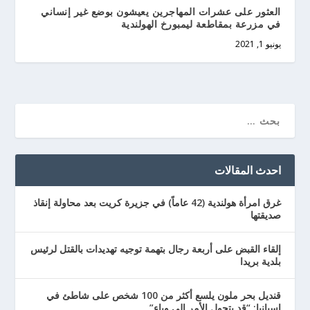
العثور على عشرات المهاجرين يعيشون بوضع غير إنساني
في مزرعة بمقاطعة ليمبورخ الهولندية
يونيو 1, 2021
احدث المقالات
غرق امرأة هولندية (42 عاماً) في جزيرة كريت بعد محاولة إنقاذ
صديقتها
إلقاء القبض على أربعة رجال بتهمة توجيه تهديدات بالقتل لرئيس
بلدية بريدا
قنديل بحر ملون يلسع أكثر من 100 شخص على شاطئ في
إسبانيا: “قد يتحول الأمر إلى وباء”