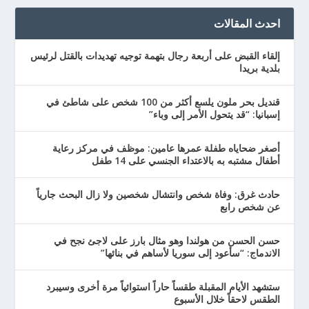
احدث المقالات
إلقاء القبض على أربعة رجال بتهمة توجيه تهديدات بالقتل لرئيس
بلدية بريدا
قنديل بحر ملون يلسع أكثر من 100 شخص على شاطئ في
إسبانيا: “قد يتحول الأمر إلى وباء”
أصغر ضحاياه طفلة عمرها عامين: موظف في مركز رعاية
أطفال مشتبه به بالاعتداء الجنسي على 14 طفل
حادث غرق: وفاة شخص وانتشال شخصين ولا زال البحث جارياً
عن شخص رابع
حسن الحسن من هولندا وهو مثال بارز على لاجئ نجح في
الاندماج: “سأعود إلى سوريا لأساهم في بنائها”
ستشهد الأيام المقبلة طقساً حاراً استوائياً مرة أخرى وسيبرد
الطقس لاحقاً خلال الأسبوع