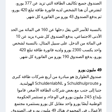
الصندوق جميع تكاليف الطاقة التي تزيد عن 377 يورو،
لنفترض أن هذا الشخص لديه فاتورة طاقة تبلغ 420 يورو،
ثم يدفع الصندوق 43 يورو من الفاتورة كل شهر.
بالنسبة للأسر التي يقل دخلها عن 160 في المائة من الحد
الأدنى الاجتماعي، يدفع الصندوق كل شيء يزيد عن 10
في المائة من الدخل. على سبيل المثال، بالنسبة لشخص
واحد يكسب 2300 يورو ولديه فاتورة طاقة تبلغ 420
يورو، يدفع الصندوق 190 يورو من الفاتورة كل شهر.
49 مليون يورو
صندوق الطوارئ هو مبادرة من أربع شركات طاقة كبرى
و Schuldhulproute و SchuldenlabNL الهولندية.
جنبا إلى جنب مع بعض شركات الطاقة الأصغر، قاموا
بإيداع 24.5 مليون يورو في الوعاء، و تستثمر الحكومة
الوطنية أيضًا يورو واحد مقابل كل يورو يستثمره مجتمع
الأعمال، في المجموع، هناك 49 مليون يورو في الصندوق.