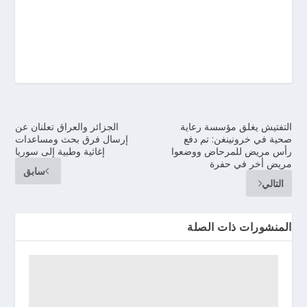
التفتيش يغلق مؤسسة رعاية
الجزائر والعراق تعلنان عن
صحية في خرونينغن: تم دفع
إرسال فرق بحث ومساعدات
رأس مريض للمرحاض ووضعوا
إغاثية وطبية إلى سوريا
مريض أخر في حفرة
سابق
التالي
المنشورات ذات الصلة