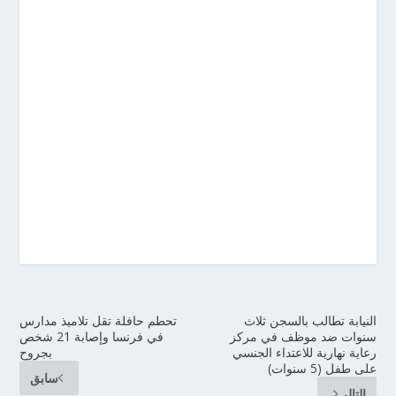
النيابة تطالب بالسجن ثلاث
تحطم حافلة تقل تلاميذ مدارس
سنوات ضد موظف في مركز
في فرنسا وإصابة 21 شخص
رعاية نهارية للاعتداء الجنسي
بجروح
على طفل (5 سنوات)
سابق
التالي