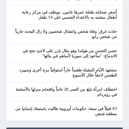
أصغر ضحاياه طفلة عمرها عامين: موظف في مركز رعاية
أطفال مشتبه به بالاعتداء الجنسي على 14 طفل
حادث غرق: وفاة شخص وانتشال شخصين ولا زال البحث جارياً
عن شخص رابع
حسن الحسن من هولندا وهو مثال بارز على لاجئ نجح في
الاندماج: “سأعود إلى سوريا لأساهم في بنائها”
ستشهد الأيام المقبلة طقساً حاراً استوائياً مرة أخرى وسيبرد
الطقس لاحقاً خلال الأسبوع
اختطاف امرأة تبلغ من العمر 20 عاماً واقتحام منزلها بالأسلحة
في روتردام
67 قتيلاً في سبتة: حكومات أوروبية طالبت باستبعاد إسبانيا من
منطقة شنغن