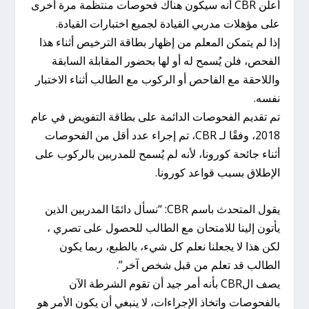
أعلن CBR أنه سيكون هناك فحوصات منتظمة مرة أخرى
على مؤهلات مدربي القيادة لجميع اختبارات القيادة.
إذا لم يتمكن المعلم من إظهار بطاقة الترخيص أثناء هذا
الفحص، فلن يُسمح له أو لها بحضور المقابلة السابقة
واللاحقة مع الفاحص أو الركوب مع الطالب أثناء الاختبار
نفسه.
تم تقديم الفحوصات الدائمة على بطاقة التفويض في عام
2018، وفقًا لـ CBR، تم إجراء عدد أقل من الفحوصات
أثناء جائحة كورونا، لأنه لم يُسمح للمدربين بالركوب على
الإطلاق بسبب قواعد كورونا.
يقول المتحدث باسم CBR: “نسأل دائمًا المدربين الذين
يأتون إلينا للامتحان مع الطالب للحصول على تصري ،
لكن هذا لا يجعلنا نعلم كل شيء، بالطبع، ربما يكون
الطالب قد تعلم من قبل شخص آخر”.
يصف الCBR بأنه أمر جيد أن تقوم الشرطة الآن
بالفحوصات واتخاذ الإجراءات، لا ينبغي أن يكون الأمر هو