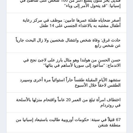
قنديل بحر ملون يلسع أكثر من 100 شخص على شاطئ في
إسبانيا: “قد يتحول الأمر إلى وباء”
أصغر ضحاياه طفلة عمرها عامين: موظف في مركز رعاية
أطفال مشتبه به بالاعتداء الجنسي على 14 طفل
حادث غرق: وفاة شخص وانتشال شخصين ولا زال البحث جارياً
عن شخص رابع
حسن الحسن من هولندا وهو مثال بارز على لاجئ نجح في
الاندماج: “سأعود إلى سوريا لأساهم في بنائها”
ستشهد الأيام المقبلة طقساً حاراً استوائياً مرة أخرى وسيبرد
الطقس لاحقاً خلال الأسبوع
اختطاف امرأة تبلغ من العمر 20 عاماً واقتحام منزلها بالأسلحة
في روتردام
67 قتيلاً في سبتة: حكومات أوروبية طالبت باستبعاد إسبانيا من
منطقة شنغن