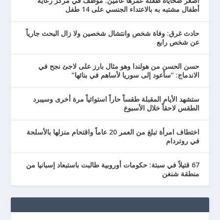
أصغر ضحاياه طفلة عمرها عامين: موظف في مركز رعاية
أطفال مشتبه به بالاعتداء الجنسي على 14 طفل
حادث غرق: وفاة شخص وانتشال شخصين ولا زال البحث جارياً
عن شخص رابع
حسن الحسن من هولندا وهو مثال بارز على لاجئ نجح في
الاندماج: “سأعود إلى سوريا لأساهم في بنائها”
ستشهد الأيام المقبلة طقساً حاراً استوائياً مرة أخرى وسيبرد
الطقس لاحقاً خلال الأسبوع
اختطاف امرأة تبلغ من العمر 20 عاماً واقتحام منزلها بالأسلحة
في روتردام
67 قتيلاً في سبتة: حكومات أوروبية طالبت باستبعاد إسبانيا من
منطقة شنغن