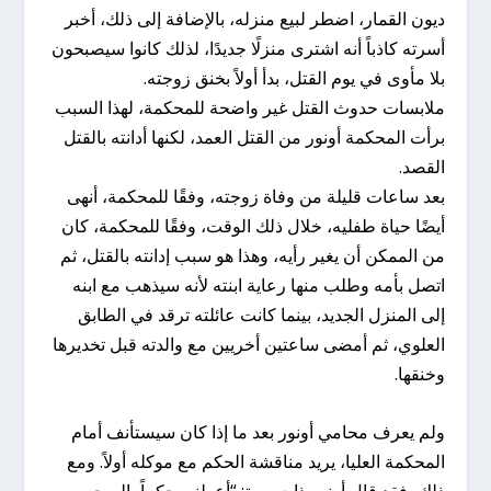
ديون القمار، اضطر لبيع منزله، بالإضافة إلى ذلك، أخبر
أسرته كاذباً أنه اشترى منزلًا جديدًا، لذلك كانوا سيصبحون
بلا مأوى في يوم القتل، بدأ أولاً بخنق زوجته.
ملابسات حدوث القتل غير واضحة للمحكمة، لهذا السبب
برأت المحكمة أونور من القتل العمد، لكنها أدانته بالقتل
القصد.
بعد ساعات قليلة من وفاة زوجته، وفقًا للمحكمة، أنهى
أيضًا حياة طفليه، خلال ذلك الوقت، وفقًا للمحكمة، كان
من الممكن أن يغير رأيه، وهذا هو سبب إدانته بالقتل، ثم
اتصل بأمه وطلب منها رعاية ابنته لأنه سيذهب مع ابنه
إلى المنزل الجديد، بينما كانت عائلته ترقد في الطابق
العلوي، ثم أمضى ساعتين أخريين مع والدته قبل تخديرها
وخنقها.
ولم يعرف محامي أونور بعد ما إذا كان سيستأنف أمام
المحكمة العليا، يريد مناقشة الحكم مع موكله أولاً. ومع
ذلك، فقد قال أونور ذات مرة: “أعطني حكماً بالسجن