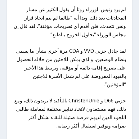
لم يرد رئيس الوزراء روتا أن يقول الكثير عن مسار
المحادثات بعد ذلك. وبدا أنه “طالما لم يتم اتخاذ قرار
ونحن نتحدث، فلن أقدم أي تصريحات مؤقتة”، لقد قال إن
مجلس الوزراء “يحاول الخروج بالطبع”.
لقد جادل حزبي VVD و CDA مرة أخرى بشأن ما يسمى
بنظام الوضعين، والذي يمكن للاجئين من خلاله الحصول
على تصريح إقامة دائمة أو مؤقتة، ويرتبط هذا الأخير
بالقيود المفروضة على لم شمل الأسرة للاجئين
“المؤقتين”.
حزبي D66 و ChristenUnie بالتأكيد لا يريدون ذلك، ومع
ذلك، فهم مستعدون لاتخاذ تدابير مختلفة لمعاملة طالبي
اللجوء الذين لديهم فرصة ضئيلة للبقاء بشكل أكثر
صرامة وتوفير استقبال أكثر رصانة.