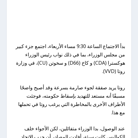
بدأ الاجتماع الساعة 9:30 مساء الأربعاء، اجتمع جزء كبير
من مجلس الوزراء، بما في ذلك نواب رئيس الوزراء
هوكسترا (CDA) و كاخ (D66) و سخوتن (CU)، في وزارة
روتا (VVD).
روتا يريد صفقة لجوء صارمة بسرعة وقد أصبح واضحًا
مسبقًا أنه مستعد للتهديد بإسقاط حكومته، فوجئت
الأطراف الأخرى بالمخاطرة التي يرغب روتا في تحملها
مع هذا.
عند الوصول، بدا الوزراء متفائلين، لكن الأجواء خلف
الكواليس كانت سيئة، أفادت المصادر أن حزب الاتحاد