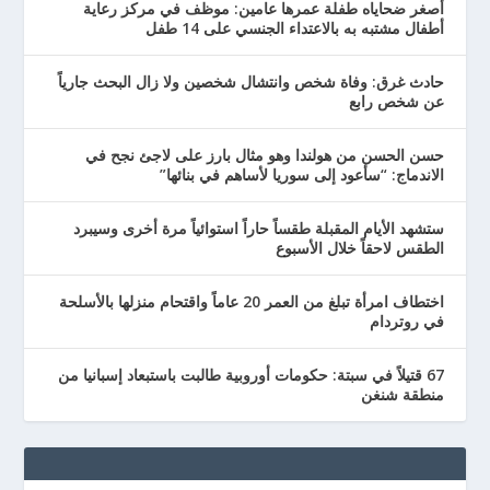
أصغر ضحاياه طفلة عمرها عامين: موظف في مركز رعاية
أطفال مشتبه به بالاعتداء الجنسي على 14 طفل
حادث غرق: وفاة شخص وانتشال شخصين ولا زال البحث جارياً
عن شخص رابع
حسن الحسن من هولندا وهو مثال بارز على لاجئ نجح في
الاندماج: “سأعود إلى سوريا لأساهم في بنائها”
ستشهد الأيام المقبلة طقساً حاراً استوائياً مرة أخرى وسيبرد
الطقس لاحقاً خلال الأسبوع
اختطاف امرأة تبلغ من العمر 20 عاماً واقتحام منزلها بالأسلحة
في روتردام
67 قتيلاً في سبتة: حكومات أوروبية طالبت باستبعاد إسبانيا من
منطقة شنغن