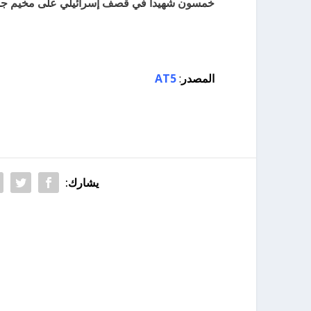
خمسون شهيداً في قصف إسرائيلي على مخيم جباليا
المصدر
:
AT5
يشارك: