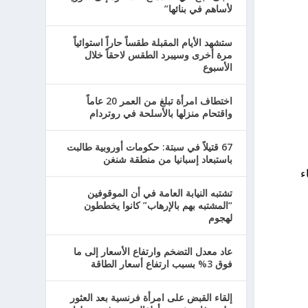
لأساهم في بنائها”
ستشهد الأيام المقبلة طقساً حاراً استوائياً
مرة أخرى وسيبرد الطقس لاحقاً خلال
الأسبوع
اختطاف امرأة تبلغ من العمر 20 عاماً
واقتحام منزلها بالأسلحة في روتردام
67 قتيلاً في سبتة: حكومات أوروبية طالبت
باستبعاد إسبانيا من منطقة شنغن
ء
تشتبه النيابة العامة في أن الموقوفين
“المشتبه بهم بالإرهاب” كانوا يخططون
لهجوم
عاد معدل التضخم وارتفاع الأسعار إلى ما
فوق 3% بسبب ارتفاع أسعار الطاقة
إلقاء القبض على امرأة فرنسية بعد العثور