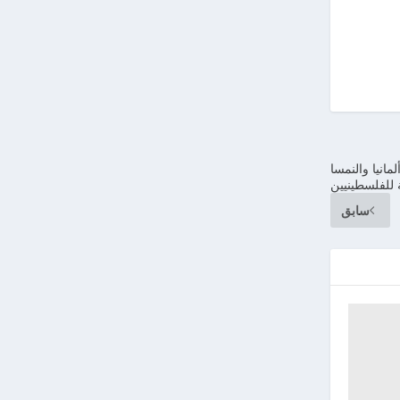
انيا والنمسا
 للفلسطينيين
سابق