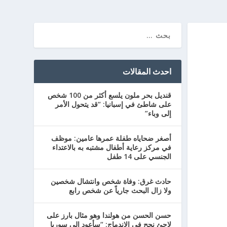
احدث المقالات
قنديل بحر ملون يلسع أكثر من 100 شخص
على شاطئ في إسبانيا: “قد يتحول الأمر
إلى وباء”
أصغر ضحاياه طفلة عمرها عامين: موظف
في مركز رعاية أطفال مشتبه به بالاعتداء
الجنسي على 14 طفل
حادث غرق: وفاة شخص وانتشال شخصين
ولا زال البحث جارياً عن شخص رابع
حسن الحسن من هولندا وهو مثال بارز على
لاجئ نجح في الاندماج: “سأعود إلى سوريا