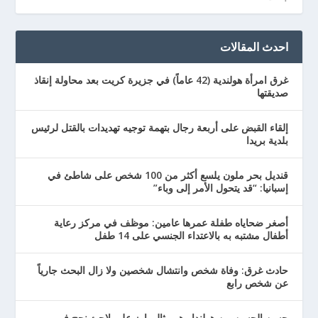
احدث المقالات
غرق امرأة هولندية (42 عاماً) في جزيرة كريت بعد محاولة إنقاذ
صديقتها
إلقاء القبض على أربعة رجال بتهمة توجيه تهديدات بالقتل لرئيس
بلدية بريدا
قنديل بحر ملون يلسع أكثر من 100 شخص على شاطئ في
إسبانيا: “قد يتحول الأمر إلى وباء”
أصغر ضحاياه طفلة عمرها عامين: موظف في مركز رعاية
أطفال مشتبه به بالاعتداء الجنسي على 14 طفل
حادث غرق: وفاة شخص وانتشال شخصين ولا زال البحث جارياً
عن شخص رابع
حسن الحسن من هولندا وهو مثال بارز على لاجئ نجح في