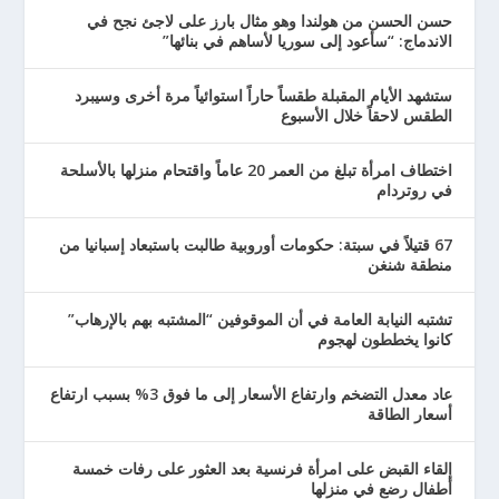
حسن الحسن من هولندا وهو مثال بارز على لاجئ نجح في
الاندماج: “سأعود إلى سوريا لأساهم في بنائها”
ستشهد الأيام المقبلة طقساً حاراً استوائياً مرة أخرى وسيبرد
الطقس لاحقاً خلال الأسبوع
اختطاف امرأة تبلغ من العمر 20 عاماً واقتحام منزلها بالأسلحة
في روتردام
67 قتيلاً في سبتة: حكومات أوروبية طالبت باستبعاد إسبانيا من
منطقة شنغن
تشتبه النيابة العامة في أن الموقوفين “المشتبه بهم بالإرهاب”
كانوا يخططون لهجوم
عاد معدل التضخم وارتفاع الأسعار إلى ما فوق 3% بسبب ارتفاع
أسعار الطاقة
إلقاء القبض على امرأة فرنسية بعد العثور على رفات خمسة
أطفال رضع في منزلها