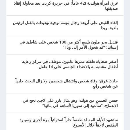
غرق امرأة هولندية (42 عاماً) في جزيرة كريت بعد محاولة إنقاذ
صديقتها
إلقاء القبض على أربعة رجال بتهمة توجيه تهديدات بالقتل لرئيس
بلدية بريدا
قنديل بحر ملون يلسع أكثر من 100 شخص على شاطئ في
إسبانيا: “قد يتحول الأمر إلى وباء”
أصغر ضحاياه طفلة عمرها عامين: موظف في مركز رعاية
أطفال مشتبه به بالاعتداء الجنسي على 14 طفل
حادث غرق: وفاة شخص وانتشال شخصين ولا زال البحث جارياً
عن شخص رابع
حسن الحسن من هولندا وهو مثال بارز على لاجئ نجح في
الاندماج: “سأعود إلى سوريا لأساهم في بنائها”
ستشهد الأيام المقبلة طقساً حاراً استوائياً مرة أخرى وسيبرد
الطقس لاحقاً خلال الأسبوع