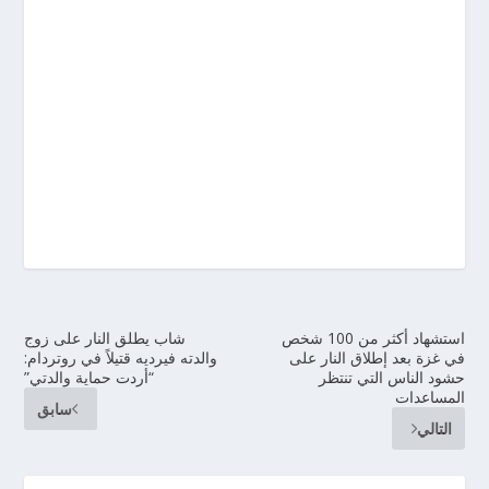
استشهاد أكثر من 100 شخص
شاب يطلق النار على زوج
في غزة بعد إطلاق النار على
والدته فيرديه قتيلاً في روتردام:
حشود الناس التي تنتظر
“أردت حماية والدتي”
المساعدات
سابق
التالي