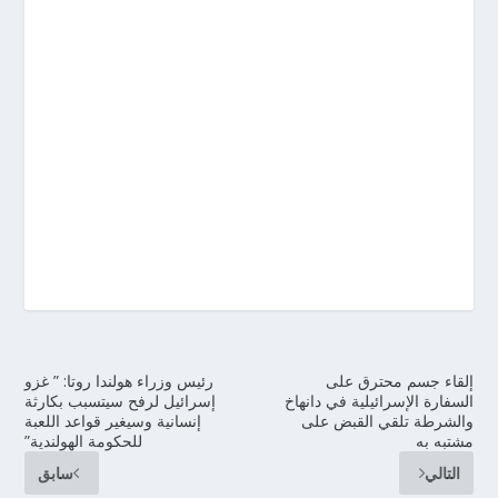
إلقاء جسم محترق على
رئيس وزراء هولندا روتا: ” غزو
السفارة الإسرائيلية في دانهاخ
إسرائيل لرفح سيتسبب بكارثة
والشرطة تلقي القبض على
إنسانية وسيغير قواعد اللعبة
مشتبه به
للحكومة الهولندية”
التالي
سابق