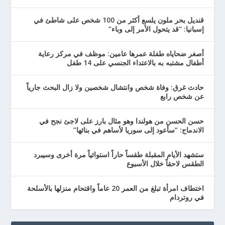
قنديل بحر ملون يلسع أكثر من 100 شخص على شاطئ في
إسبانيا: “قد يتحول الأمر إلى وباء”
أصغر ضحاياه طفلة عمرها عامين: موظف في مركز رعاية
أطفال مشتبه به بالاعتداء الجنسي على 14 طفل
حادث غرق: وفاة شخص وانتشال شخصين ولا زال البحث جارياً
عن شخص رابع
حسن الحسن من هولندا وهو مثال بارز على لاجئ نجح في
الاندماج: “سأعود إلى سوريا لأساهم في بنائها”
ستشهد الأيام المقبلة طقساً حاراً استوائياً مرة أخرى وسيبرد
الطقس لاحقاً خلال الأسبوع
اختطاف امرأة تبلغ من العمر 20 عاماً واقتحام منزلها بالأسلحة
في روتردام