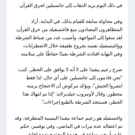
في ذلك اليوم يريد الذهاب إلى جانسبلين لحرق القرآن.
وفي محاولة سابقة للقيام بذلك، في البداية، أراد
المتظاهرون المضادون منع فاغنسفيلد من حرق القرآن،
لقد سعوا إلى المواجهة، وأصيب عدد من ضباط الشرطة
وواغينسفيلد نفسه بجروح طفيفة خلال الاضطرابات،
وفي النهاية اقتادته الشرطة بعيدًا حفاظًا على سلامته.
صرح زعيم بيغيدا على X أنه لا يوافق على الحظر، كتب:
“نحن قادمون إلى جانسبلين على أي حال، لذا فقط
انشروا الجيش”، ويؤكد مركوش أن الاحتجاج برمته
محظور، وقال لأومروب خيلديرلاند: “إذا تم انتهاك هذا
الحظر، فستتخذ الشرطة بالطبع إجراءات”.
واغنسفيلد هو زعيم جماعة بيغيدا اليمينية المتطرفة، وقد
تم اعتقاله عدة مرات في الماضي، وفي نوفمبر، حكم
عليه بأربعين ساعة في خدمة المجتمع بتهمة إهانة