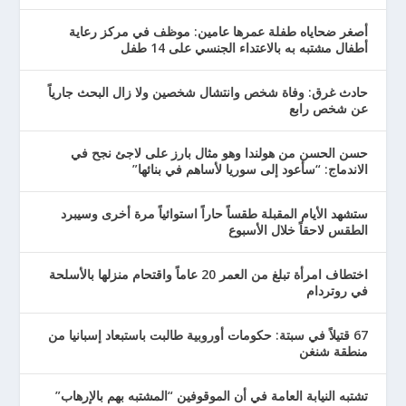
أصغر ضحاياه طفلة عمرها عامين: موظف في مركز رعاية
أطفال مشتبه به بالاعتداء الجنسي على 14 طفل
حادث غرق: وفاة شخص وانتشال شخصين ولا زال البحث جارياً
عن شخص رابع
حسن الحسن من هولندا وهو مثال بارز على لاجئ نجح في
الاندماج: “سأعود إلى سوريا لأساهم في بنائها”
ستشهد الأيام المقبلة طقساً حاراً استوائياً مرة أخرى وسيبرد
الطقس لاحقاً خلال الأسبوع
اختطاف امرأة تبلغ من العمر 20 عاماً واقتحام منزلها بالأسلحة
في روتردام
67 قتيلاً في سبتة: حكومات أوروبية طالبت باستبعاد إسبانيا من
منطقة شنغن
تشتبه النيابة العامة في أن الموقوفين “المشتبه بهم بالإرهاب”