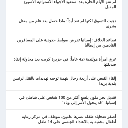
لم تنتهِ الأيام الحارة بعد: ستعود الأجواء الاستوائية الأسبوع
المقبل
ذهبت للتسوق لكنها لم تعد أبداً: ماذا حصل بعد عام من مقتل
بشرى
تصاعد الخلاف: إسبانيا تفرض ضوابط حدودية على المسافرين
القادمين من إيطاليا
غرق امرأة هولندية (42 عاماً) في جزيرة كريت بعد محاولة إنقاذ
صديقتها
إلقاء القبض على أربعة رجال بتهمة توجيه تهديدات بالقتل لرئيس
بلدية بريدا
قنديل بحر ملون يلسع أكثر من 100 شخص على شاطئ في
إسبانيا: “قد يتحول الأمر إلى وباء”
أصغر ضحاياه طفلة عمرها عامين: موظف في مركز رعاية
أطفال مشتبه به بالاعتداء الجنسي على 14 طفل