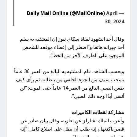
April
— Daily Mail Online (@MailOnline)
30, 2024
وقال أحد الشهود لقناة سكاي نيوز إن المشتبه به سلم
أحد جيرانه هاتفا و”اضطر إلى إعطاء موقعه للشخص
الموجود على الطرف الآخر من الخط”.
وبحسب الشاهد، قام المشتبه به البالغ من العمر 36 عاماً
بسحب سيف من الجزء الخلفي من بنطاله، ثم رأى كيف
طعن الصبي البالغ من العمر 14 عاماً حتى الموت: “لن
أنسى أبدًا وجه ذلك الصبي”.
مشاركة لقطات الكاميرات
وأعرب الملك تشارلز عن تعازيه، وقال بيان صادر عن
قصر باكنغهام إنه طلب أن يظل على اطلاع كامل: “إنه
يتعاطف مع جميع الضحايا”.