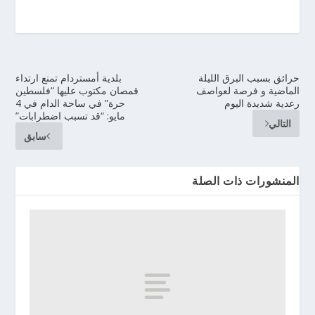
حرائق بسبب البرق الليلة
بلدية أمستردام تمنع ارتداء
الماضية و فرصة لعواصف
قمصان مكتوب عليها “فلسطين
رعدية شديدة اليوم
حرة” في ساحة الدام في 4
مايو: “قد تسبب اضطرابات”
التالي
سابق
المنشورات ذات الصلة