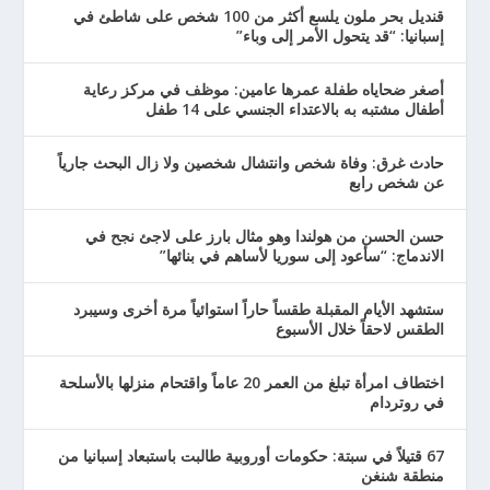
قنديل بحر ملون يلسع أكثر من 100 شخص على شاطئ في
إسبانيا: “قد يتحول الأمر إلى وباء”
أصغر ضحاياه طفلة عمرها عامين: موظف في مركز رعاية
أطفال مشتبه به بالاعتداء الجنسي على 14 طفل
حادث غرق: وفاة شخص وانتشال شخصين ولا زال البحث جارياً
عن شخص رابع
حسن الحسن من هولندا وهو مثال بارز على لاجئ نجح في
الاندماج: “سأعود إلى سوريا لأساهم في بنائها”
ستشهد الأيام المقبلة طقساً حاراً استوائياً مرة أخرى وسيبرد
الطقس لاحقاً خلال الأسبوع
اختطاف امرأة تبلغ من العمر 20 عاماً واقتحام منزلها بالأسلحة
في روتردام
67 قتيلاً في سبتة: حكومات أوروبية طالبت باستبعاد إسبانيا من
منطقة شنغن