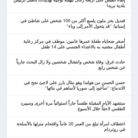
بلدية بريدا
قنديل بحر ملون يلسع أكثر من 100 شخص على شاطئ في
إسبانيا: “قد يتحول الأمر إلى وباء”
أصغر ضحاياه طفلة عمرها عامين: موظف في مركز رعاية
أطفال مشتبه به بالاعتداء الجنسي على 14 طفل
حادث غرق: وفاة شخص وانتشال شخصين ولا زال البحث جارياً
عن شخص رابع
حسن الحسن من هولندا وهو مثال بارز على لاجئ نجح في
الاندماج: “سأعود إلى سوريا لأساهم في بنائها”
ستشهد الأيام المقبلة طقساً حاراً استوائياً مرة أخرى وسيبرد
الطقس لاحقاً خلال الأسبوع
اختطاف امرأة تبلغ من العمر 20 عاماً واقتحام منزلها بالأسلحة
في روتردام