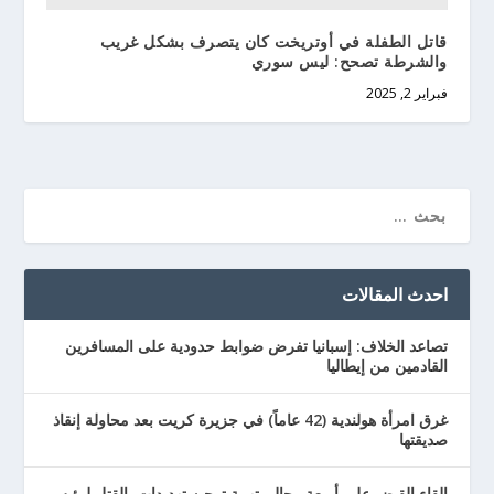
قاتل الطفلة في أوتريخت كان يتصرف بشكل غريب
والشرطة تصحح: ليس سوري
فبراير 2, 2025
احدث المقالات
تصاعد الخلاف: إسبانيا تفرض ضوابط حدودية على المسافرين
القادمين من إيطاليا
غرق امرأة هولندية (42 عاماً) في جزيرة كريت بعد محاولة إنقاذ
صديقتها
إلقاء القبض على أربعة رجال بتهمة توجيه تهديدات بالقتل لرئيس