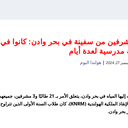
رفين من سفينة في بحر وادن: كانوا في
مدرسية لعدة أيام
|
هولندا اليوم
بر 27, 2024
تم إنقاذ 24 راكبًا من سفينة شراعية كانت تتسرب إليها المياه في بحر وادن، يتعلق الأمر بـ 21 طالبًا و3 مشرفين، ج
من ألمانيا، وفقًا لما ذكره المتحدث باسم جمعية الإنقاذ الملكية الهولندية (KNRM)، كان طلاب السنة الأولى الذين تتراوح