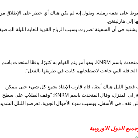
بوط على ضفة رملية. ويقول إنه لم يكن هناك أي خطر على الإطلاق من
ا إلى هارلينغن.
يشتبه في أن السفينة تضررت بسبب الرياح القوية للغاية الليلة الماضية
كان الطلاب في عطلة في بحر وادن، كما يقول المتحدث باسم KNRM، وهو أمر يتم القيام به كثيرًا، وفقًا لمتحدث باسم
 قضوا الليل هناك أيضًا، قام قارب الإنقاذ بجمع كل شيء حتى يتمكن
الركاب من ارتداء ملابس جافة قبل ركوب الحافلة إلى المنزل، وقال المتحدث باسم KNRM: “وقف الطلاب على سطح
فلن تقف في الأسفل، وبسبب سوء الأحوال الجوية، تعرضوا للبلل الشديد
ميع الدول الاوروبية
ة