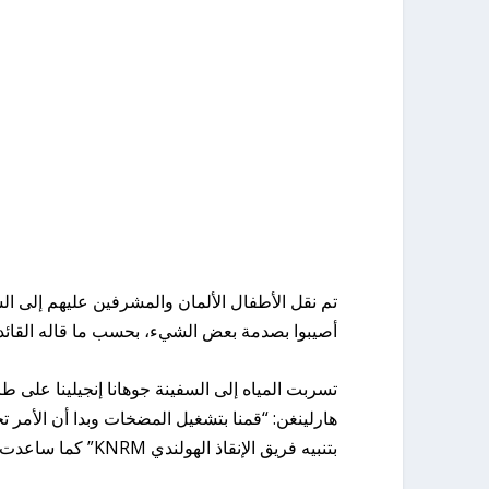
تم نقل الأطفال الألمان والمشرفين عليهم إلى ا
أصيبوا بصدمة بعض الشيء، بحسب ما قاله القائد ل
تسربت المياه إلى السفينة جوهانا إنجيلينا على طر
هارلينغن: “قمنا بتشغيل المضخات وبدا أن الأمر ت
بتنبيه فريق الإنقاذ الهولندي KNRM” كما ساعدت شركة الشحن Noordgat من Terschelling.