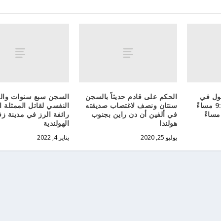
ول في
الحكم على قادم حديثاً بالسجن
السجن سبع سنوات والع
هولندا من الساعة 9:00 مساءً
سنتان ونصف لاغتصاب صديقته
النفسي لقاتل الممثلة ا
في ألفين أن دن راين بجنوب
رائفة الرز في مدينة ز
هولندا
الهولندية
يوليو 25, 2020
يناير 4, 2022