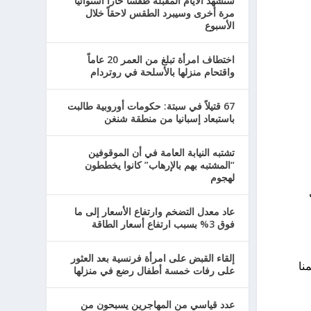
ستشهد الأيام المقبلة طقساً حاراً استوائياً
مرة أخرى وسيبرد الطقس لاحقاً خلال
الأسبوع
اختطاف امرأة تبلغ من العمر 20 عاماً
واقتحام منزلها بالأسلحة في روتردام
67 قتيلاً في سبتة: حكومات أوروبية طالبت
باستبعاد إسبانيا من منطقة شنغن
تشتبه النيابة العامة في أن الموقوفين
“المشتبه بهم بالإرهاب” كانوا يخططون
لهجوم
عاد معدل التضخم وارتفاع الأسعار إلى ما
فوق 3% بسبب ارتفاع أسعار الطاقة
إلقاء القبض على امرأة فرنسية بعد العثور
نا
على رفات خمسة أطفال رضع في منزلها
عدد قياسي من المهاجرين يسبحون من