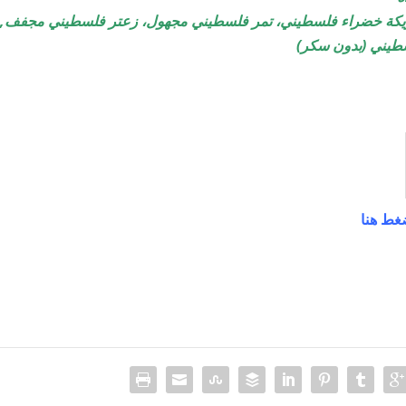
يكة خضراء فلسطيني، تمر فلسطيني مجهول، زعتر فلسطيني مجفف,
لسطيني (بدون سكر)
غط هنا