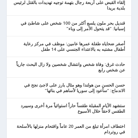
إلقاء القبض على أربعة رجال بتهمة توجيه تهديدات بالقتل لرئيس
بلدية بريدا
قنديل بحر ملون يلسع أكثر من 100 شخص على شاطئ في
إسبانيا: “قد يتحول الأمر إلى وباء”
أصغر ضحاياه طفلة عمرها عامين: موظف في مركز رعاية
أطفال مشتبه به بالاعتداء الجنسي على 14 طفل
حادث غرق: وفاة شخص وانتشال شخصين ولا زال البحث جارياً
عن شخص رابع
حسن الحسن من هولندا وهو مثال بارز على لاجئ نجح في
الاندماج: “سأعود إلى سوريا لأساهم في بنائها”
ستشهد الأيام المقبلة طقساً حاراً استوائياً مرة أخرى وسيبرد
الطقس لاحقاً خلال الأسبوع
اختطاف امرأة تبلغ من العمر 20 عاماً واقتحام منزلها بالأسلحة
في روتردام