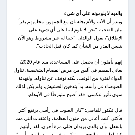
والديه لا يلومونه على أي شيء
ويبدو أن الأب والأم يجلسان مع الجمهور، محاميهم يقرأ
بيان الضحية: “نحن لا نلوم ابننا على أي شيء على
الإطلاق”، يقول الوالدان: “حبنا له غير مشروط وهو الآن
بنفس القدر من الشأن كما كان قبل الحادث”.
إنهم يأملون أن يحصل على المساعدة، منذ عام 2020،
يعاني المقيم في ألفن من مرض انفصام الشخصية، تناول
الدواء لفترة من الوقت، لكنه توقف عن تناوله، ولتهدئة
الضوضاء في رأسه، بدأ بتدخين الحشيش، ولم يكن لذلك
سوى تأثير عكسي، فقد أصبح متورطًا في الأوهام.
قال فكتور للقاضي: “كان الصوت في رأسي يرتفع أكثر
فأكثر، كنت أعاني من جنون العظمة، واعتقدت أنني مت
بالفعل، وأن والدي يريدان قتلي مرة أخرى، لقد رأيتهم
كشياطين من الجحيم، متنكرين في صورة والدي وأمي”.