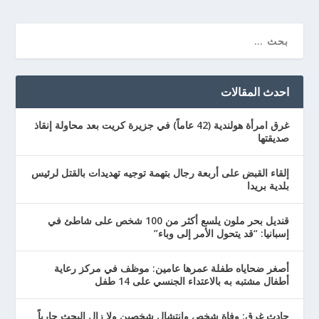
احدث المقالات
غرق امرأة هولندية (42 عاماً) في جزيرة كريت بعد محاولة إنقاذ
صديقتها
إلقاء القبض على أربعة رجال بتهمة توجيه تهديدات بالقتل لرئيس
بلدية بريدا
قنديل بحر ملون يلسع أكثر من 100 شخص على شاطئ في
إسبانيا: “قد يتحول الأمر إلى وباء”
أصغر ضحاياه طفلة عمرها عامين: موظف في مركز رعاية
أطفال مشتبه به بالاعتداء الجنسي على 14 طفل
حادث غرق: وفاة شخص وانتشال شخصين ولا زال البحث جارياً