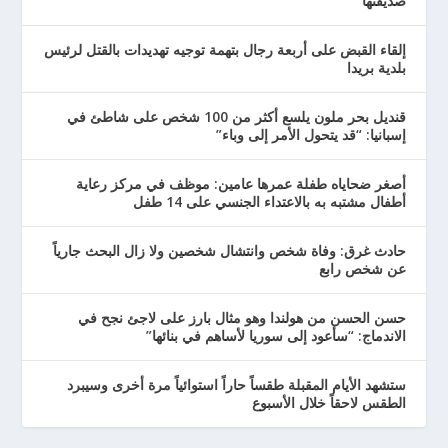
صديقتها
إلقاء القبض على أربعة رجال بتهمة توجيه تهديدات بالقتل لرئيس
بلدية بريدا
قنديل بحر ملون يلسع أكثر من 100 شخص على شاطئ في
إسبانيا: “قد يتحول الأمر إلى وباء”
أصغر ضحاياه طفلة عمرها عامين: موظف في مركز رعاية
أطفال مشتبه به بالاعتداء الجنسي على 14 طفل
حادث غرق: وفاة شخص وانتشال شخصين ولا زال البحث جارياً
عن شخص رابع
حسن الحسن من هولندا وهو مثال بارز على لاجئ نجح في
الاندماج: “سأعود إلى سوريا لأساهم في بنائها”
ستشهد الأيام المقبلة طقساً حاراً استوائياً مرة أخرى وسيبرد
الطقس لاحقاً خلال الأسبوع