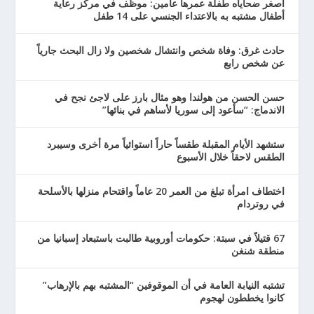
أصغر ضحاياه طفلة عمرها عامين: موظف في مركز رعاية
أطفال مشتبه به بالاعتداء الجنسي على 14 طفل
حادث غرق: وفاة شخص وانتشال شخصين ولا زال البحث جارياً
عن شخص رابع
حسن الحسن من هولندا وهو مثال بارز على لاجئ نجح في
الاندماج: “سأعود إلى سوريا لأساهم في بنائها”
ستشهد الأيام المقبلة طقساً حاراً استوائياً مرة أخرى وسيبرد
الطقس لاحقاً خلال الأسبوع
اختطاف امرأة تبلغ من العمر 20 عاماً واقتحام منزلها بالأسلحة
في روتردام
67 قتيلاً في سبتة: حكومات أوروبية طالبت باستبعاد إسبانيا من
منطقة شنغن
تشتبه النيابة العامة في أن الموقوفين “المشتبه بهم بالإرهاب”
كانوا يخططون لهجوم