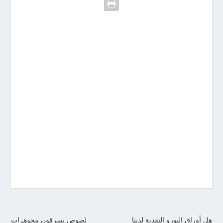
هل أوراق اليورو النقدية لدينا
لصوص يسرقون مجوهرات