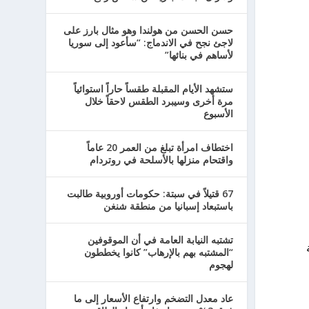
حسن الحسن من هولندا وهو مثال بارز على
لاجئ نجح في الاندماج: “سأعود إلى سوريا
لأساهم في بنائها”
ستشهد الأيام المقبلة طقساً حاراً استوائياً
مرة أخرى وسيبرد الطقس لاحقاً خلال
الأسبوع
اختطاف امرأة تبلغ من العمر 20 عاماً
واقتحام منزلها بالأسلحة في روتردام
67 قتيلاً في سبتة: حكومات أوروبية طالبت
باستبعاد إسبانيا من منطقة شنغن
تشتبه النيابة العامة في أن الموقوفين
“المشتبه بهم بالإرهاب” كانوا يخططون
لهجوم
عاد معدل التضخم وارتفاع الأسعار إلى ما