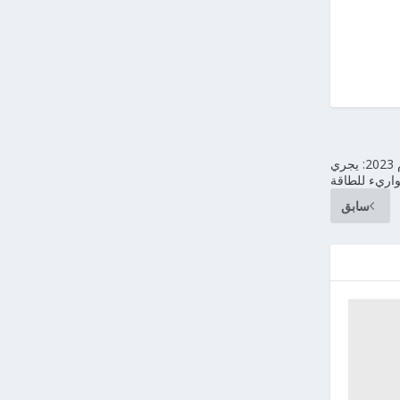
أسعار الغاز ترتفع إلى ما يتجاوز سقف الأسعار في العام 2023: يجري
اريء للطاقة
سابق