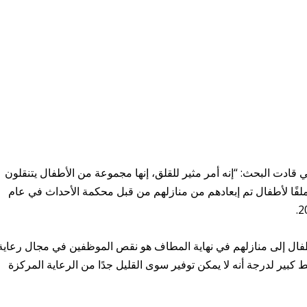
ي قادت البحث: “إنه أمر مثير للقلق، إنها مجموعة من الأطفال يتنقلون
ابًا وإيابًا”، قامت برونينج وزملاؤها بفحص 456 ملفًا لأطفال تم إبعادهم من منازلهم من قبل محكمة الأحداث في عام
فال إلى منازلهم في نهاية المطاف هو نقص الموظفين في مجال رعاية
ير لدرجة أنه لا يمكن توفير سوى القليل جدًا من الرعاية المركزة