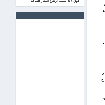
فوق 3% بسبب ارتفاع أسعار الطاقة
ة
ر
م
رج
و