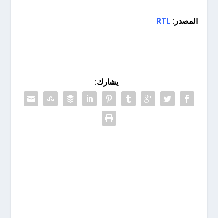
المصدر
:
RTL
يشارك: