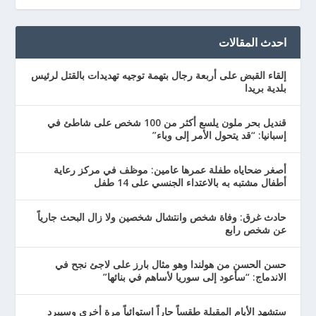
احدث المقالات
إلقاء القبض على أربعة رجال بتهمة توجيه تهديدات بالقتل لرئيس
بلدية بريدا
قنديل بحر ملون يلسع أكثر من 100 شخص على شاطئ في
إسبانيا: “قد يتحول الأمر إلى وباء”
أصغر ضحاياه طفلة عمرها عامين: موظف في مركز رعاية
أطفال مشتبه به بالاعتداء الجنسي على 14 طفل
حادث غرق: وفاة شخص وانتشال شخصين ولا زال البحث جارياً
عن شخص رابع
حسن الحسن من هولندا وهو مثال بارز على لاجئ نجح في
الاندماج: “سأعود إلى سوريا لأساهم في بنائها”
ستشهد الأيام المقبلة طقساً حاراً استوائياً مرة أخرى وسيبرد