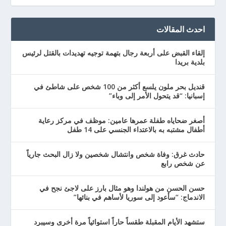
احدث المقالات
إلقاء القبض على أربعة رجال بتهمة توجيه تهديدات بالقتل لرئيس
بلدية بريدا
قنديل بحر ملون يلسع أكثر من 100 شخص على شاطئ في
إسبانيا: “قد يتحول الأمر إلى وباء”
أصغر ضحاياه طفلة عمرها عامين: موظف في مركز رعاية
أطفال مشتبه به بالاعتداء الجنسي على 14 طفل
حادث غرق: وفاة شخص وانتشال شخصين ولا زال البحث جارياً
عن شخص رابع
حسن الحسن من هولندا وهو مثال بارز على لاجئ نجح في
الاندماج: “سأعود إلى سوريا لأساهم في بنائها”
ستشهد الأيام المقبلة طقساً حاراً استوائياً مرة أخرى وسيبرد