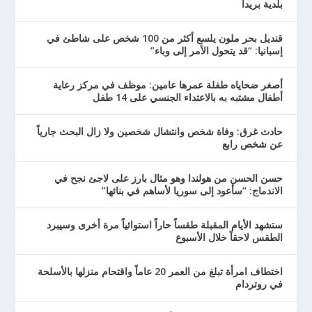
بلدية بريدا
قنديل بحر ملون يلسع أكثر من 100 شخص على شاطئ في
إسبانيا: “قد يتحول الأمر إلى وباء”
أصغر ضحاياه طفلة عمرها عامين: موظف في مركز رعاية
أطفال مشتبه به بالاعتداء الجنسي على 14 طفل
حادث غرق: وفاة شخص وانتشال شخصين ولا زال البحث جارياً
عن شخص رابع
حسن الحسن من هولندا وهو مثال بارز على لاجئ نجح في
الاندماج: “سأعود إلى سوريا لأساهم في بنائها”
ستشهد الأيام المقبلة طقساً حاراً استوائياً مرة أخرى وسيبرد
الطقس لاحقاً خلال الأسبوع
اختطاف امرأة تبلغ من العمر 20 عاماً واقتحام منزلها بالأسلحة
في روتردام