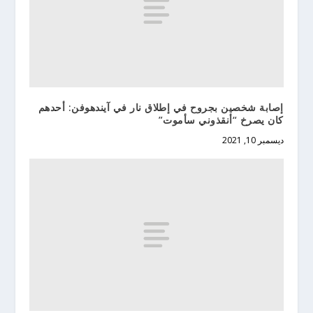
إصابة شخصين بجروح في إطلاق نار في آيندهوفن: أحدهم
كان يصرخ “أنقذوني سأموت”
ديسمبر 10, 2021