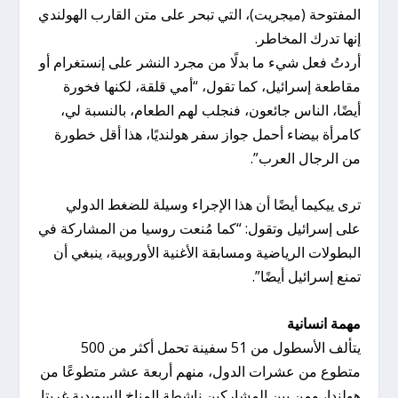
المفتوحة (ميجريت)، التي تبحر على متن القارب الهولندي
إنها تدرك المخاطر.
أردتُ فعل شيء ما بدلًا من مجرد النشر على إنستغرام أو
مقاطعة إسرائيل، كما تقول، “أمي قلقة، لكنها فخورة
أيضًا، الناس جائعون، فنجلب لهم الطعام، بالنسبة لي،
كامرأة بيضاء أحمل جواز سفر هولنديًا، هذا أقل خطورة
من الرجال العرب”.
ترى ييكيما أيضًا أن هذا الإجراء وسيلة للضغط الدولي
على إسرائيل وتقول: “كما مُنعت روسيا من المشاركة في
البطولات الرياضية ومسابقة الأغنية الأوروبية، ينبغي أن
تمنع إسرائيل أيضًا”.
مهمة انسانية
يتألف الأسطول من 51 سفينة تحمل أكثر من 500
متطوع من عشرات الدول، منهم أربعة عشر متطوعًا من
هولندا، ومن بين المشاركين ناشطة المناخ السويدية غريتا