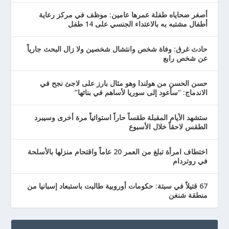
أصغر ضحاياه طفلة عمرها عامين: موظف في مركز رعاية
أطفال مشتبه به بالاعتداء الجنسي على 14 طفل
حادث غرق: وفاة شخص وانتشال شخصين ولا زال البحث جارياً
عن شخص رابع
حسن الحسن من هولندا وهو مثال بارز على لاجئ نجح في
الاندماج: “سأعود إلى سوريا لأساهم في بنائها”
ستشهد الأيام المقبلة طقساً حاراً استوائياً مرة أخرى وسيبرد
الطقس لاحقاً خلال الأسبوع
اختطاف امرأة تبلغ من العمر 20 عاماً واقتحام منزلها بالأسلحة
في روتردام
67 قتيلاً في سبتة: حكومات أوروبية طالبت باستبعاد إسبانيا من
منطقة شنغن