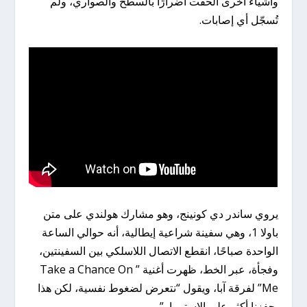
وأشياء أخرى ألحقت أضرارًا بالسطح والصواري، ولم
تُسجّل أي إصابات.
يروي ساندر دي كونينج، وهو مشارك هولندي على متن
باولا 1، وهي سفينة شراعية إيطالية، أنه حوالي الساعة
الواحدة صباحًا، انقطع الاتصال اللاسلكي بين السفينتين،
وفجأة، عبر الخط، ظهرت أغنية ” Take a Chance On
Me” لفرقة آبا، ويقول “نتعرض لضغوط نفسية، لكن هذا
يحفزنا أكثر على الاستمرار”.