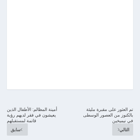
تم العثور على مقبرة مليئة
أمينة المظالم: الأطفال الذين
بالكنوز من العصور الوسطى
يعيشون في فقر لديهم رؤية
في نيميخين
قاتمة لمستقبلهم
التالي
سابق