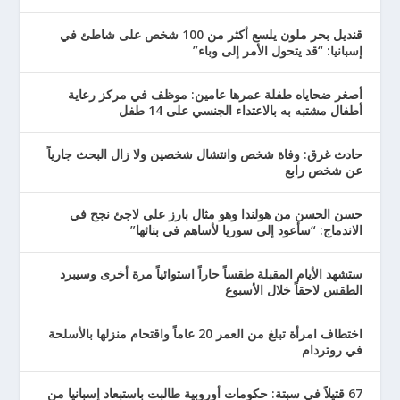
قنديل بحر ملون يلسع أكثر من 100 شخص على شاطئ في
إسبانيا: “قد يتحول الأمر إلى وباء”
أصغر ضحاياه طفلة عمرها عامين: موظف في مركز رعاية
أطفال مشتبه به بالاعتداء الجنسي على 14 طفل
حادث غرق: وفاة شخص وانتشال شخصين ولا زال البحث جارياً
عن شخص رابع
حسن الحسن من هولندا وهو مثال بارز على لاجئ نجح في
الاندماج: “سأعود إلى سوريا لأساهم في بنائها”
ستشهد الأيام المقبلة طقساً حاراً استوائياً مرة أخرى وسيبرد
الطقس لاحقاً خلال الأسبوع
اختطاف امرأة تبلغ من العمر 20 عاماً واقتحام منزلها بالأسلحة
في روتردام
67 قتيلاً في سبتة: حكومات أوروبية طالبت باستبعاد إسبانيا من