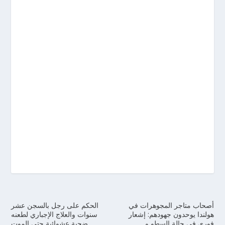
أصحاب متاجر المجوهرات في
الحكم على رجل بالسجن عشر
هولندا يوحدون جهودهم: إشعار
سنوات والعلاج الإجباري لطعنه
فوري في حالة السطو و
ضحية عشوائية حتى الموت