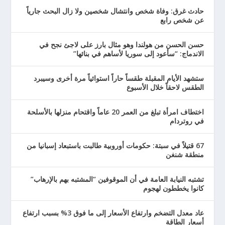
حادث غرق: وفاة شخص وانتشال شخصين ولا زال البحث جارياً
عن شخص رابع
حسن الحسن من هولندا وهو مثال بارز على لاجئ نجح في
الاندماج: “سأعود إلى سوريا لأساهم في بنائها”
ستشهد الأيام المقبلة طقساً حاراً استوائياً مرة أخرى وسيبرد
الطقس لاحقاً خلال الأسبوع
اختطاف امرأة تبلغ من العمر 20 عاماً واقتحام منزلها بالأسلحة
في روتردام
67 قتيلاً في سبتة: حكومات أوروبية طالبت باستبعاد إسبانيا من
منطقة شنغن
تشتبه النيابة العامة في أن الموقوفين “المشتبه بهم بالإرهاب”
كانوا يخططون لهجوم
عاد معدل التضخم وارتفاع الأسعار إلى ما فوق 3% بسبب ارتفاع
أسعار الطاقة