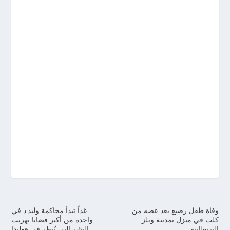
وفاة طفل رضيع بعد عضه من
غداً تبدأ محاكمة وليد.د في
كلب في منزل بمدينة ويلز
واحدة من أكبر قضايا تهريب
البريطانية
البشر التي تُنظر في هولندا