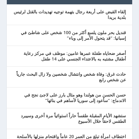
إلقاء القبض على أربعة رجال بتهمة توجيه تهديدات بالقتل لرئيس
بلدية بريدا
قنديل بحر ملون يلسع أكثر من 100 شخص على شاطئ في
إسبانيا: “قد يتحول الأمر إلى وباء”
أصغر ضحاياه طفلة عمرها عامين: موظف في مركز رعاية
أطفال مشتبه به بالاعتداء الجنسي على 14 طفل
حادث غرق: وفاة شخص وانتشال شخصين ولا زال البحث جارياً
عن شخص رابع
حسن الحسن من هولندا وهو مثال بارز على لاجئ نجح في
الاندماج: “سأعود إلى سوريا لأساهم في بنائها”
ستشهد الأيام المقبلة طقساً حاراً استوائياً مرة أخرى وسيبرد
الطقس لاحقاً خلال الأسبوع
اختطاف امرأة تبلغ من العمر 20 عاماً واقتحام منزلها بالأسلحة