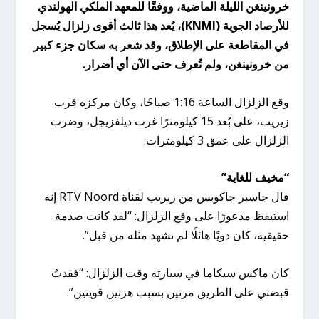
خرونينغن الليلة الماضية، ووفقًا للمعهد الملكي الهولندي
للأرصاد الجوية (KNMI)، يُعد هذا ثالث أقوى زلزال يُسجل
في المقاطعة على الإطلاق، وقد شعر به سكان جزء كبير
من خرونينغن، ولم تُعرف حتى الآن أي أضرار.
وقع الزلزال الساعة 1:16 صباحًا، وكان مركزه قرب
زيريب، على بُعد 15 كيلومترًا غرب ديلفزيجل، وضرب
الزلزال على عمق 3 كيلومترات.
“مخيف للغاية”
قال جاسبر جاكوبس من زيريب لقناة RTV Noord إنه
استيقظ مذعورًا على وقع الزلزال: “لقد كانت صدمة
حقيقية، كان دويًا هائلًا لم نشهد مثله من قبل”.
كان ماكس سيكاما في سيارته وقت الزلزال: “فقدتُ
قبضتي على الطريق مرتين بسبب هزتين قويتين”.