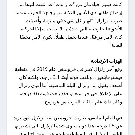
كانت ديبورا فيلدمان من “ت زاندت” قد انتهت لتوها من
إرضاع طفلها ذي الأشهر الثلاثة من زجاجة الحليب عندما
ضرب الزلزال: “انهار كل شيء في منزلنا، وأُضيئت
الأضواء الخارجية، التي عادةً ما لا تستجيب إلا للحركة،
كان الأمر مرعبًا، عندما تحمل طفلًا، يكون الأمر مخيفًا
للغاية”.
الهزات الارتدادية
وقع آخر زلزال كبير في خرونينغن عام 2019 في منطقة
فيسترفايتفيرد، وبلغت قوته أيضًا 3.4 درجة، ولكنه كان
أضعف بقليل من زلزال الليلة الماضية, أما أقوى زلزال
على الإطلاق في خرونينغن، فقد بلغت قوته 3.6 درجة،
وكان ذلك عام 2012 بالقرب من هويزينج.
في العام الماضي، ضربت خرونينغن ستة زلازل بقوة تزيد
عن 1.5 درجة، هذا هو مستوى شدة الزلازل التي يُشعر بها
الناس، الزلازل في المقاطعة ناتجة عن استخراج الغاز