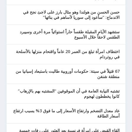
حسن الحسن من هولندا وهو مثال بارز على لاجئ نجح في
الاندماج: “سأعود إلى سوريا لأساهم في بنائها”
ستشهد الأيام المقبلة طقساً حاراً استوائياً مرة أخرى وسيبرد
الطقس لاحقاً خلال الأسبوع
اختطاف امرأة تبلغ من العمر 20 عاماً واقتحام منزلها بالأسلحة
في روتردام
67 قتيلاً في سبتة: حكومات أوروبية طالبت باستبعاد إسبانيا من
منطقة شنغن
تشتبه النيابة العامة في أن الموقوفين “المشتبه بهم بالإرهاب”
كانوا يخططون لهجوم
عاد معدل التضخم وارتفاع الأسعار إلى ما فوق 3% بسبب ارتفاع
أسعار الطاقة
إلقاء القبض على امرأة فرنسية بعد العثور على رفات خمسة