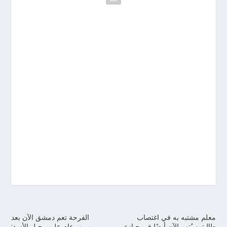
معلم مشتبه به في اغتصاب
الفرحة تعم دمشق الآن بعد
طالبتين يُتهم الآن أيضًا في حيازة
مرور عام على رحيل الأسد: