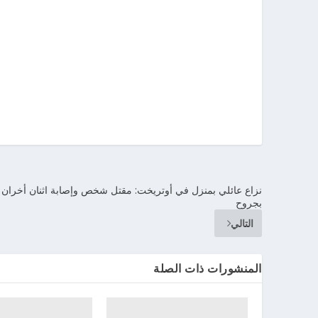
نزاع عائلي بمنزل في أوتريخت: مقتل شخص وإصابة اثنان أخران
بجروح
التالي
المنشورات ذات الصلة