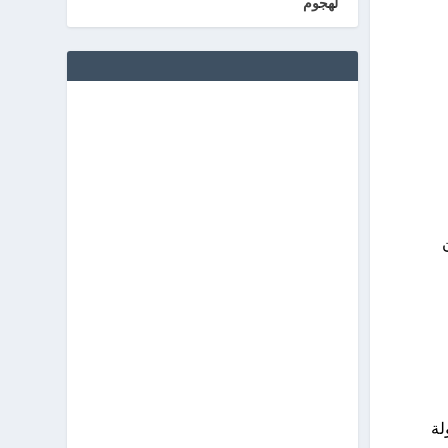
لهجوم
لة