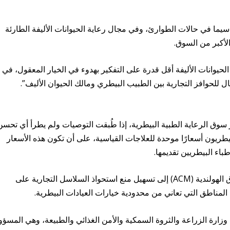
ا سيما في حالات الطوارئ، وفي مجال رعاية الحيوانات الأليفة الطارئة
لأكبر من السوق.
يوانات الأليفة أقل قدرة على التفكير بهدوء في الخيار المعقول، في
 للحوافز التجارية بين الطبيب البيطري ومالك الحيوان الأليف”.
سوق الرعاية الطبية البيطرية، إذا طُبقت التوصيات ولم يطرأ أي تحسن
يطريون أسعارًا موحدة للعلاجات القياسية، على أن تكون هذه الأسعار
اء البيطريين تقديمها.
علاوة على ذلك، تسعى هيئة المستهلكين والأسواق الهولندية (ACM) إلى تسهيل منع استحواذ السلاسل التجارية على
مناطق التي تعاني من محدودية خيارات العيادات البيطرية.
وزارة الزراعة والثروة السمكية والأمن الغذائي والطبيعة، وهي المسؤو