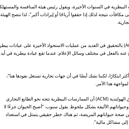
البيطرية في السنوات الأخيرة، ويقول رئيس هيئة المنافسة والمستهلك
افآت نتيجة لذلك إذا حققوا أرباحًا أو إيرادات أكبر”، لذا تنصح الهيئة
ارية.
قامت الهيئة الهولندية للمستهلكين والأسواق (ACM) بالتحقيق في العديد من عمليات الاستحواذ الأخيرة على عيادات بي
عنه بالفعل في مختلف وسائل الإعلام: عندما تقع عيادة بيطرية في أيد
 ابتكارًا، لكننا نشك أيضًا في أن جهات تجارية تستغل نفوذها هنا”،
مواجهة هذا الأمر.
علاوة على ذلك، تلاحظ هيئة المستهلكين والأسواق الهولندية (ACM) أن الممارسات البيطرية تتجه نحو الطابع التجاري
حيواناتهم الأليفة بشكل ملحوظ. يقول سنوب: “أصبح الحيوان جزءًا لا
ن صحة حيواناتهم المريضة، ثم هناك خطر حقيقي يتمثل في استعداد
 إلى مشاكل مالية”.