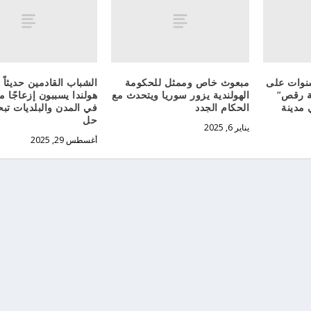
نوات على
مبعوث خاص وممثل للحكومة
الشباب القادمين حديثاً 
ة رقص”
الهولندية يزور سوريا ويتحدث مع
هولندا يسببون إزعاجًا متز
ة في مدينة
الحكام الجدد
في المدن والبلديات ت
حل
يناير 6, 2025
أغسطس 29, 2025