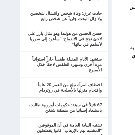
ين
حادث غرق: وفاة شخص وانتشال شخصين
ولا زال البحث جارياً عن شخص رابع
حسن الحسن من هولندا وهو مثال بارز على
لاجئ نجح في الاندماج: “سأعود إلى سوريا
لأساهم في بنائها”
طرية
ي
ستشهد الأيام المقبلة طقساً حاراً استوائياً
مرة أخرى وسيبرد الطقس لاحقاً خلال
الأسبوع
اختطاف امرأة تبلغ من العمر 20 عاماً
واقتحام منزلها بالأسلحة في روتردام
67 قتيلاً في سبتة: حكومات أوروبية طالبت
باستبعاد إسبانيا من منطقة شنغن
تشتبه النيابة العامة في أن الموقوفين
“المشتبه بهم بالإرهاب” كانوا يخططون