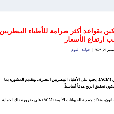
ين بقواعد أكثر صرامة للأطباء البيطريين
 ارتفاع الأسعار
|
هولندا اليوم
ر 21, 2025
بحسب الهيئة الهولندية لحماية المستهلك والأسواق (ACM)، يجب على الأطباء البيطريين التصرف وتقديم المشورة بما
ون تحقيق الربح هدفاً أساسياً.
ترغب الهيئة التنظيمية في ترسيخ هذا الأمر في القانون، وتؤكد جمعية الحيوانات الأليفة (ACM) على ضرورة ذلك لحماية