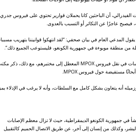
 الفيدرالي، أن الباحثين كانا يحملان قوارير تحتوي على فيروس جدري
فيصبح عاجزًا عن التكاثر أو التسبب بالعدوى.
يقول المدعي العام في بيان صحفي: “لقد انتهكوا قوانيننا بتهريب مسببا
ة من منطقة موبوءة في جمهورية الكونغو، فليستوعب الجميع ذلك”.
لم تذكر وثائق المحكمة سبب رغبة علماء الفيروسات في نقل فيروس MPOX المعطل إلى مختبرهم، مع ذلك، ذكر م
حاثًا مستفيضة حول فيروس MPOX.
زميله أنه يتعاون بشكل كامل مع السلطات، وأنه لا يرغب في الإدلاء بمز
شأ في جمهورية الكونغو الديمقراطية، حيث لا تزال معظم الإصابات
بشر، وكذلك من إنسان إلى آخر، عن طريق الاتصال الحميم كالتقبيل