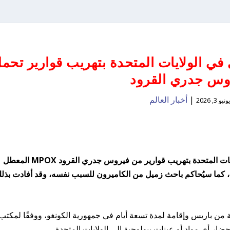
في الولايات المتحدة بتهريب قوارير تحم
وس جدري القرود
|
أخبار العالم
يونيو 3, 2026
وُجهت اتهامات لعالم فيروسات هولندي في الولايات المتحدة بتهريب قوارير من فيروس جدري القرود MPOX المعطل
 كما سيُحاكم باحث زميل من الكاميرون للسبب نفسه، وقد أفادت بذل
ة من باريس وإقامة لمدة تسعة أيام في جمهورية الكونغو، ووفقًا لمكتب
ضار أي مواد أو عينات بيولوجية إلى الولايات المتحدة.