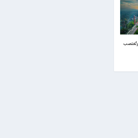
وتُغتصب