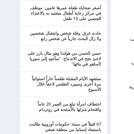
أصغر ضحاياه طفلة عمرها عامين: موظف
في مركز رعاية أطفال مشتبه به بالاعتداء
الجنسي على 14 طفل
حادث غرق: وفاة شخص وانتشال شخصين
ت
ولا زال البحث جارياً عن شخص رابع
حسن الحسن من هولندا وهو مثال بارز على
لاجئ نجح في الاندماج: “سأعود إلى سوريا
كتب
لأساهم في بنائها”
ستشهد الأيام المقبلة طقساً حاراً استوائياً
مرة أخرى وسيبرد الطقس لاحقاً خلال
يد
الأسبوع
اختطاف امرأة تبلغ من العمر 20 عاماً
واقتحام منزلها بالأسلحة في روتردام
67 قتيلاً في سبتة: حكومات أوروبية طالبت
باستبعاد إسبانيا من منطقة شنغن