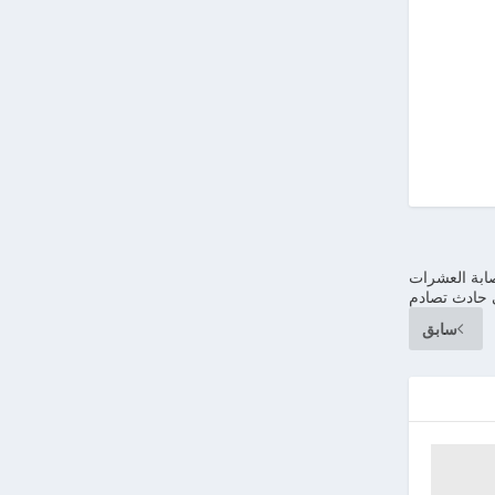
صابة العشرات
 حادث تصادم
سابق