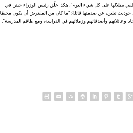
 تُلقي بظلالها على كل شيء اليوم”، هكذا علّق رئيس الوزراء جيتن في
لة للتعليم، جوديث تيلين، عن صدمتها قائلةً: “ما كان من المفترض أن يكون مخيمًا
حايا وعائلاتهم وأصدقائهم وزملائهم في الدراسة، ومع طاقم المدرسة”.