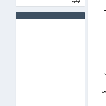
لهجوم
رب
ق
بي