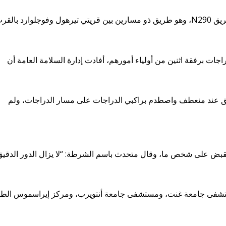
وقع الحادث حوالي الساعة 12:30 ظهرًا على الطريق N290، وهو طريق ذو مسارين بين قريتي تيرهول وفوجلوارد بالق
ات برفقة اثنين من أولياء أمورهم، أفادت إدارة السلامة العامة أن
يق عند منعطف واصطدم براكبي الدراجات على مسار الدراجات، ولم
دها أنه تم إلقاء القبض على شخص ما، وقال متحدث باسم الشرطة: “لا يزال الدور الدقي
ستشفى جامعة غنت، ومستشفى جامعة أنتويرب، ومركز إيراسموس الط