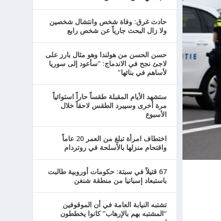
حادث غرق: وفاة شخص وانتشال شخصين
ولا زال البحث جارياً عن شخص رابع
حسن الحسن من هولندا وهو مثال بارز على
لاجئ نجح في الاندماج: “سأعود إلى سوريا
لأساهم في بنائها”
ستشهد الأيام المقبلة طقساً حاراً استوائياً
مرة أخرى وسيبرد الطقس لاحقاً خلال
الأسبوع
اختطاف امرأة تبلغ من العمر 20 عاماً
واقتحام منزلها بالأسلحة في روتردام
67 قتيلاً في سبتة: حكومات أوروبية طالبت
باستبعاد إسبانيا من منطقة شنغن
تشتبه النيابة العامة في أن الموقوفين
“المشتبه بهم بالإرهاب” كانوا يخططون